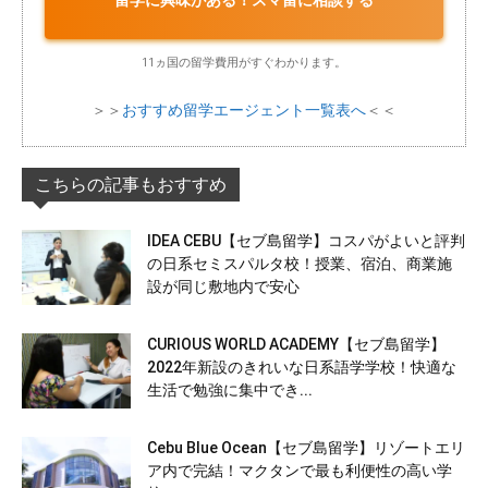
留学に興味がある！スマ留に相談する
11ヵ国の留学費用がすぐわかります。
＞＞
おすすめ留学エージェント一覧表へ
＜＜
こちらの記事もおすすめ
IDEA CEBU【セブ島留学】コスパがよいと評判
の日系セミスパルタ校！授業、宿泊、商業施
設が同じ敷地内で安心
CURIOUS WORLD ACADEMY【セブ島留学】
2022年新設のきれいな日系語学学校！快適な
生活で勉強に集中でき...
Cebu Blue Ocean【セブ島留学】リゾートエリ
ア内で完結！マクタンで最も利便性の高い学