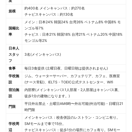
度
約400名 メインキャンパス：約270名
規模
チャピスキャンパス：約130名
メイン：日本24% 韓国24% 台湾26% ベトナム8% 中国8% モ
国籍比
ンゴル等7%
率
チャピス：日本21% 韓国18% 台湾21% ベトナム20% 中国18%
モンゴル等2%
日本人
スタッ
3名(メインキャンパス)
フ
食事
毎日3食提供 (土曜日夜、日曜日朝は提供されません)
学校施
ジム、ウォーターサーバー、カフェテリア、カフェ、医務室
設
(ナース常駐)、IELTS・TOEIC公式テストセンター、Wifi
宿泊施
内部寮(メインキャンパス1人部屋・2人部屋はキャンパス裏、
設
徒歩1分の建物になります。)
平日外出禁止・土曜日AM6時〜外出可能(外泊可能)・日曜日21
門限
時門限
メインキャンパス：校舎併設のレストラン・コンビニ有り。
学校周
SMモールまで車で15分。
辺
チャピスキャンパス：徒歩1分の場所にカフェ有り。SMモー