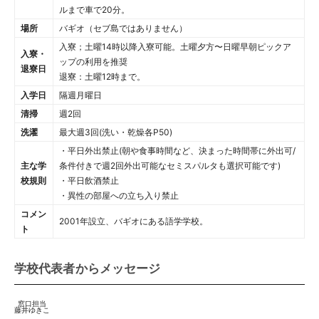
ルまで車で20分。
場所
バギオ（セブ島ではありません）
入寮；土曜14時以降入寮可能。土曜夕方〜日曜早朝ピックア
入寮・
ップの利用を推奨
退寮日
退寮：土曜12時まで。
入学日
隔週月曜日
清掃
週2回
洗濯
最大週3回(洗い・乾燥各P50)
・平日外出禁止(朝や食事時間など、決まった時間帯に外出可/
主な学
条件付きで週2回外出可能なセミスパルタも選択可能です)
校規則
・平日飲酒禁止
・異性の部屋への立ち入り禁止
コメン
2001年設立、バギオにある語学学校。
ト
学校代表者からメッセージ
窓口担当
藤井ゆきこ