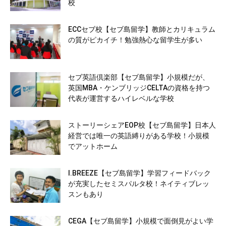
校
ECCセブ校【セブ島留学】教師とカリキュラム
の質がピカイチ！勉強熱心な留学生が多い
セブ英語倶楽部【セブ島留学】小規模だが、
英国MBA・ケンブリッジCELTAの資格を持つ
代表が運営するハイレベルな学校
ストーリーシェアEOP校【セブ島留学】日本人
経営では唯一の英語縛りがある学校！小規模
でアットホーム
I.BREEZE【セブ島留学】学習フィードバック
が充実したセミスパルタ校！ネイティブレッ
スンもあり
CEGA【セブ島留学】小規模で面倒見がよい学