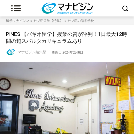
留学マナビジン
セブ島留学【特集】
セブ島の語学学校
PINES 【バギオ留学】授業の質が評判！1日最大12時
間の超スパルタカリキュラムあり
マナビジン編集部
更新日
2024年2月8日