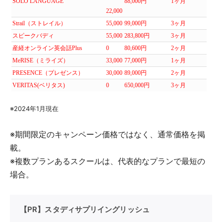
SOLO LANGUAGE
88,000円
1ヶ月
22,000
Strail（ストレイル）
55,000
99,000円
3ヶ月
スピークバディ
55,000
283,800円
3ヶ月
産経オンライン英会話Plus
0
80,600円
2ヶ月
MeRISE（ミライズ）
33,000
77,000円
1ヶ月
PRESENCE（プレゼンス）
30,000
89,000円
2ヶ月
VERITAS(ベリタス)
0
650,000円
3ヶ月
※2024年1月現在
※期間限定のキャンペーン価格ではなく、通常価格を掲
載。
※複数プランあるスクールは、代表的なプランで最短の
場合。
【PR】スタディサプリイングリッシュ