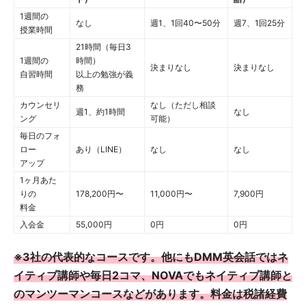
1週間の
なし
週1、1回40〜50分
週7、1回25分
授業時間
21時間（毎日3
1週間の
時間）
決まりなし
決まりなし
自習時間
以上の勉強が義
務
カウンセリ
なし（ただし相談
週1、約1時間
なし
ング
可能）
毎日のフォ
ロー
あり（LINE）
なし
なし
アップ
1ヶ月あた
りの
178,200円〜
11,000円〜
7,900円
料金
入会金
55,000円
0円
0円
※3社の代表的なコースです。他にもDMM英会話ではネ
イティブ講師や毎日2コマ、NOVAでもネイティブ講師と
のマンツーマンコースなどがあります。料金は税諸経費