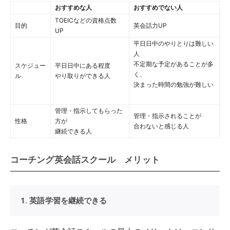
おすすめな人
おすすめでない人
TOEICなどの資格点数
目的
英会話力UP
UP
平日日中のやりとりは難しい
人
不定期な予定があることが多
スケジュー
平日日中にある程度
く、
ル
やり取りができる人
決まった時間の勉強が難しい
管理・指示してもらった
管理・指示されることが
性格
方が
合わないと感じる人
継続できる人
コーチング英会話スクール メリット
1. 英語学習を継続できる