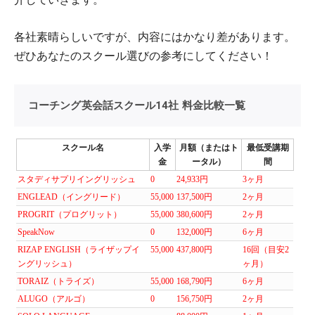
各社素晴らしいですが、内容にはかなり差があります。
ぜひあなたのスクール選びの参考にしてください！
コーチング英会話スクール14社 料金比較一覧
スクール名
入学
月額（またはト
最低受講期
金
ータル）
間
スタディサプリイングリッシュ
0
24,933円
3ヶ月
ENGLEAD（イングリード）
55,000
137,500円
2ヶ月
PROGRIT（プログリット）
55,000
380,600円
2ヶ月
SpeakNow
0
132,000円
6ヶ月
RIZAP ENGLISH（ライザップイ
55,000
437,800円
16回（目安2
ングリッシュ）
ヶ月）
TORAIZ（トライズ）
55,000
168,790円
6ヶ月
ALUGO（アルゴ）
0
156,750円
2ヶ月