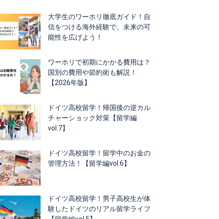
大学生のワーホリ徹底ガイド！自
信をつける海外経験で、未来の可
能性を広げよう！
ワーホリで初期にかかる費用は？
国別の費用や節約術も解説！
【2026年版】
ドイツ高校留学！帰国後の逆カル
チャーショック対策【留学編
vol.7】
ドイツ高校留学！留学中のお金の
管理方法！【留学編vol.6】
ドイツ高校留学！男子高校生が体
験したドイツのリアル留学ライフ
【留学編vol.5】