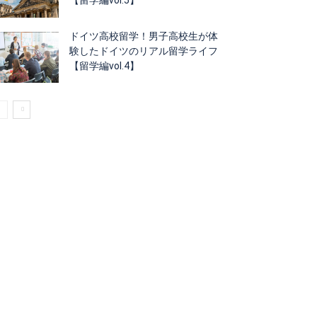
ドイツ高校留学！男子高校生が体
験したドイツのリアル留学ライフ
【留学編vol.4】