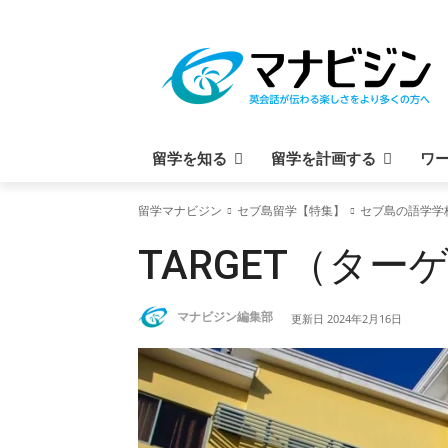
留学を知る
留学を計画する
ワ
留学マナビジン
セブ島留学【特集】
セブ島の語学学
TARGET（タ
マナビジン編集部
更新日
2024年2月16日