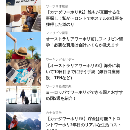
ワーホリ体験談
【カナダワーホリ#2】誰もが直面する仕
事探し！私がトロントでホステルの仕事を
獲得した道のり
フィリピン留学
オーストラリアワーホリ前にフィリピン留
学！必要な費用は合計いくらか教えます
ワーキングホリデー
【オーストラリアワーホリ#3】海外に着
いて10日目までに行う手続（銀行口座開
設、TFNなど）
ワーホリ基礎知識
ヨーロッパでワーホリができる国とおすす
め国5選を紹介！
カナダ留学
【カナダワーホリ#5】貯金は可能？トロ
ントワーホリ2年目のリアルな生活コスト