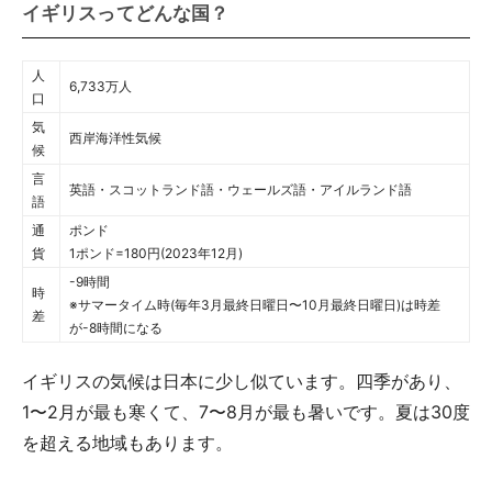
イギリスってどんな国？
人
6,733万人
口
気
西岸海洋性気候
候
言
英語・スコットランド語・ウェールズ語・アイルランド語
語
通
ポンド
貨
1ポンド=180円(2023年12月)
-9時間
時
※サマータイム時(毎年3月最終日曜日〜10月最終日曜日)は時差
差
が-8時間になる
イギリスの気候は日本に少し似ています。四季があり、
1〜2月が最も寒くて、7〜8月が最も暑いです。夏は30度
を超える地域もあります。