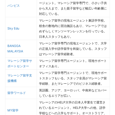
ージェント。マレーシア留学専門で、小さい子供
バンビス
から大人まで、また親子留学など幅広い年齢層に
対応している。
マレーシア留学の現地エージェント兼語学学校。
校舎の敷地内に宿泊施設もあり、マレーシアでは
Sky Edu
めずらしくマンツーマンレッスンを行っている。
日本人スタッフもあり。
マレーシア留学専門の現地エージェントで、大学
BANGGA
の正規入学や語学留学を斡旋している。スタッフ
MALAYSIA
はマレーシア留学経験者。
マレーシア留学サ
マレーシア留学専門エージェント。現地サポート
ポートセンター
オフィスあり。
マレーシア留学専門エージェントで、現地サポー
マレーシア留学支
トスタッフもいる。スタッフ全員がマレーシア留
援機構
学経験、またマレーシアでのビジネス経験者。
英語圏、アジア、ヨーロッパ、中南米などカバー
留学ワールド
しているエリアが広い。
マレーシアのHELP大学の日本人卒業生で運営さ
れているエージェント。HELP大学への他、語学
MY留学
学校などへの入学もサポート。オーストラリア、