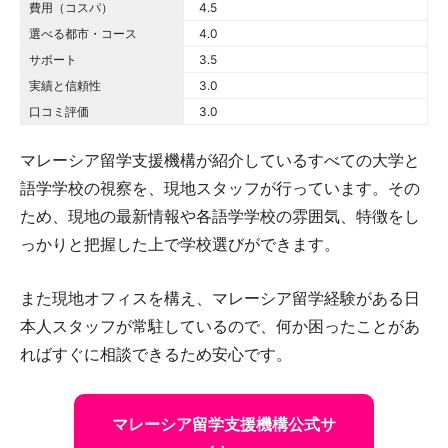
費用（コスパ）
4.5 out of 5.0 stars
4.5
選べる都市・コース
4.0 out of 5.0 stars
4.0
サポート
3.5 out of 5.0 stars
3.5
実績と信頼性
3.0 out of 5.0 stars
3.0
口コミ評価
3.0 out of 5.0 stars
3.0
マレーシア留学支援機構が紹介しているすべての大学と
語学学校の視察を、現地スタッフが行っています。その
ため、現地の最新情報や各語学学校の雰囲気、特徴をし
っかりと把握した上で学校選びができます。
また現地オフィスを構え、マレーシア留学経験がある日
本人スタッフが常駐しているので、何か困ったことがあ
ればすぐに相談できるため安心です。
マレーシア留学支援機構公式サ