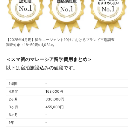
【2025年4月期】留学エージェント10社におけるブランド市場調査
調査対象：18~59歳の1,031名
＜スマ留のマレーシア留学費用まとめ＞
以下は宿泊施設込みの値段です。
1週間
–
4週間
168,000円
2ヶ月
330,000円
3ヶ月
455,000円
6ヶ月
–
1年
–