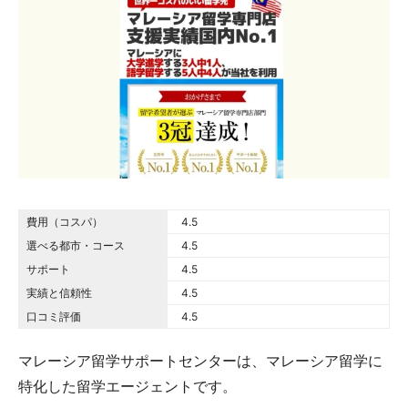
費用（コスパ）
4.5 out of 5.0 stars
4.5
選べる都市・コース
4.5 out of 5.0 stars
4.5
サポート
4.5 out of 5.0 stars
4.5
実績と信頼性
4.5 out of 5.0 stars
4.5
口コミ評価
4.5 out of 5.0 stars
4.5
マレーシア留学サポートセンターは、マレーシア留学に
特化した留学エージェントです。