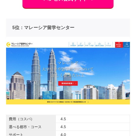
5位：マレーシア留学センター
費用（コスパ）
4.5 out of 5.0 stars
4.5
選べる都市・コース
4.5 out of 5.0 stars
4.5
サポート
4.0 out of 5.0 stars
4.0