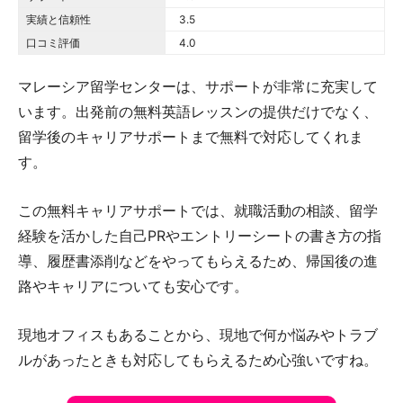
実績と信頼性
3.5 out of 5.0 stars
3.5
口コミ評価
4.0 out of 5.0 stars
4.0
マレーシア留学センターは、サポートが非常に充実して
います。出発前の無料英語レッスンの提供だけでなく、
留学後のキャリアサポートまで無料で対応してくれま
す。
この無料キャリアサポートでは、就職活動の相談、留学
経験を活かした自己PRやエントリーシートの書き方の指
導、履歴書添削などをやってもらえるため、帰国後の進
路やキャリアについても安心です。
現地オフィスもあることから、現地で何か悩みやトラブ
ルがあったときも対応してもらえるため心強いですね。