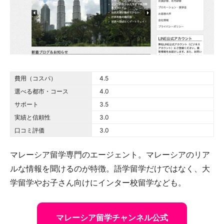
費用（コスパ）
4.5 out of 5.0 stars
4.5
選べる都市・コース
4.0 out of 5.0 stars
4.0
サポート
3.5 out of 5.0 stars
3.5
実績と信頼性
3.0 out of 5.0 stars
3.0
口コミ評価
3.0 out of 5.0 stars
3.0
マレーシア留学専門のエージェント。マレーシアのリア
ルな情報を聞けるのが特徴。語学留学だけではなく、大
学留学やお子さん向けにインター校留学なども。
マレーシア留学チャンネル公式