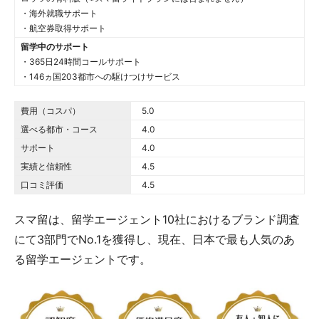
・海外就職サポート
・航空券取得サポート
留学中のサポート
・365日24時間コールサポート
・146ヵ国203都市への駆けつけサービス
費用（コスパ）
5.0 out of 5.0 stars
5.0
選べる都市・コース
4.0 out of 5.0 stars
4.0
サポート
4.0 out of 5.0 stars
4.0
実績と信頼性
4.5 out of 5.0 stars
4.5
口コミ評価
4.5 out of 5.0 stars
4.5
スマ留は、留学エージェント10社におけるブランド調査
にて3部門でNo.1を獲得し、現在、日本で最も人気のあ
る留学エージェントです。