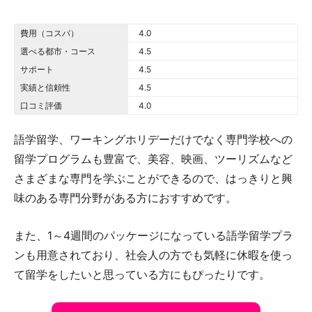
費用（コスパ）
4.0 out of 5.0 stars
4.0
選べる都市・コース
4.5 out of 5.0 stars
4.5
サポート
4.5 out of 5.0 stars
4.5
実績と信頼性
4.5 out of 5.0 stars
4.5
口コミ評価
4.0 out of 5.0 stars
4.0
語学留学、ワーキングホリデーだけでなく専門学校への
留学プログラムも豊富で、美容、映画、ツーリズムなど
さまざまな専門を学ぶことができるので、はっきりと興
味のある専門分野がある方におすすめです。
また、1～4週間のパッケージになっている語学留学プラ
ンも用意されており、社会人の方でも気軽に休暇を使っ
て留学をしたいと思っている方にもぴったりです。