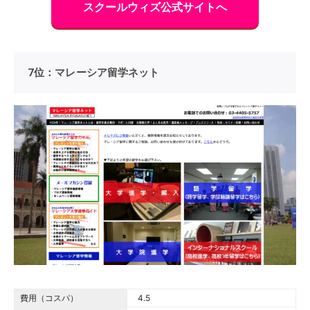
スクールウィズ公式サイトへ
7位：マレーシア留学ネット
費用（コスパ）
4.5 out of 5.0 stars
4.5