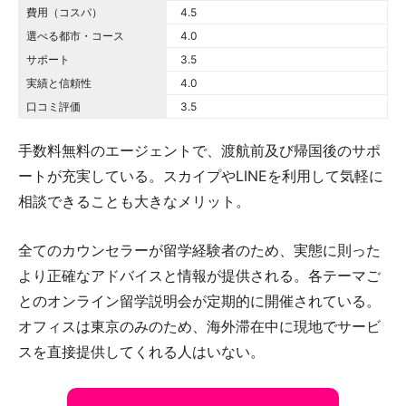
費用（コスパ）
4.5 out of 5.0 stars
4.5
選べる都市・コース
4.0 out of 5.0 stars
4.0
サポート
3.5 out of 5.0 stars
3.5
実績と信頼性
4.0 out of 5.0 stars
4.0
口コミ評価
3.5 out of 5.0 stars
3.5
手数料無料のエージェントで、渡航前及び帰国後のサポ
ートが充実している。スカイプやLINEを利用して気軽に
相談できることも大きなメリット。
全てのカウンセラーが留学経験者のため、実態に則った
より正確なアドバイスと情報が提供される。各テーマご
とのオンライン留学説明会が定期的に開催されている。
オフィスは東京のみのため、海外滞在中に現地でサービ
スを直接提供してくれる人はいない。