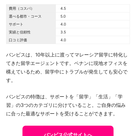
費用（コスパ）
4.5 out of 5.0 stars
4.5
選べる都市・コース
5.0 out of 5.0 stars
5.0
サポート
4.0 out of 5.0 stars
4.0
実績と信頼性
3.5 out of 5.0 stars
3.5
口コミ評価
4.0 out of 5.0 stars
4.0
バンビスは、10年以上に渡ってマレーシア留学に特化し
てきた留学エージェントです。ペナンに現地オフィスを
構えているため、留学中にトラブルが発生しても安心で
す。
バンビスの特徴は、サポートを「留学」「生活」「学
習」の3つのカテゴリに分けていること。ご自身の悩み
に合った最適なサポートを受けることができます。
バンビス公式サイトへ