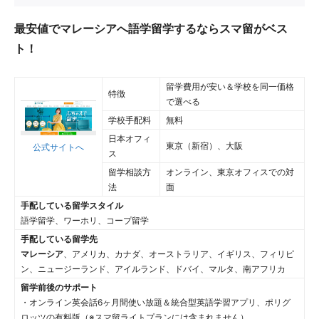
最安値でマレーシアへ語学留学するならスマ留がベス
ト！
留学費用が安い＆学校を同一価格
特徴
で選べる
学校手配料
無料
日本オフィ
東京（新宿）、大阪
公式サイトへ
ス
留学相談方
オンライン、東京オフィスでの対
法
面
手配している留学スタイル
語学留学、ワーホリ、コープ留学
手配している留学先
マレーシア
、アメリカ、カナダ、オーストラリア、イギリス、フィリピ
ン、ニュージーランド、アイルランド、ドバイ、マルタ、南アフリカ
留学前後のサポート
・オンライン英会話6ヶ月間使い放題＆統合型英語学習アプリ、ポリグ
ロッツの有料版（※スマ留ライトプランには含まれません）