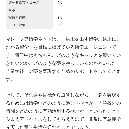
選べる都市・コース
4.0 out of 5.0 stars
4.0
サポート
3.5 out of 5.0 stars
3.5
実績と信頼性
3.0 out of 5.0 stars
3.0
口コミ評価
3.0 out of 5.0 stars
3.0
マレーシア留学ネットは、「結果を出す留学、結果にこ
だわる留学」を目標に掲げている留学エージェントで
す。留学中はもちろん、どのようなキャリアを築いてい
きたいのか、どのような夢を持っているのかといった
「留学後」の夢を実現するためのサポートもしてくれま
す。
そして、その夢や目標から逆算しながら、「夢を実現す
るためには留学中どのように過ごすべきか」「学校外の
時間をどのように有効活用するべきか」といったことを
ふまえアドバイスをしてもらえるので、非常に有意義で
充実した留学生活を送れることでしょう。