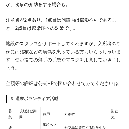
か、食事の介助をする場合も。
注意点が2点あり、1点目は施設内は撮影不可であるこ
と。2点目は感染症への対策です。
施設のスタッフがサポートしてくれますが、入所者のな
かには結核などの病気を患っている方もいらっしゃいま
す。使い捨ての薄手の手袋やマスクを用意していきまし
ょう。
金額等の詳細は公式HPで問い合わせてみてくださいね。
3. 週末ボランティア活動
募
現地活動期
滞在
費用
対象者
集
間
先
500ペソ
通
セブ島に滞在する留学生な