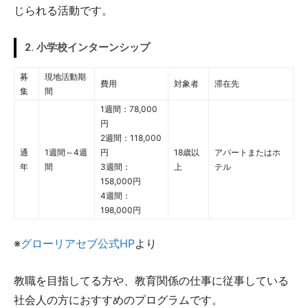
じられる活動です。
2. 小学校インターンシップ
募
現地活動期
費用
対象者
滞在先
集
間
1週間：78,000
円
2週間：118,000
通
1週間～4週
円
18歳以
アパートまたはホ
年
間
3週間：
上
テル
158,000円
4週間：
198,000円
※
グローリアセブ公式HP
より
教職を目指してる方や、教育関係の仕事に従事している
社会人の方におすすめのプログラムです。