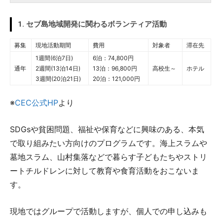
1. セブ島地域開発に関わるボランティア活動
募集
現地活動期間
費用
対象者
滞在先
1週間(6泊7日)
6泊：74,800円
通年
2週間(13泊14日)
13泊：96,800円
高校生～
ホテル
3週間(20泊21日)
20泊：121,000円
※
CEC公式HP
より
SDGsや貧困問題、福祉や保育などに興味のある、本気
で取り組みたい方向けのプログラムです。海上スラムや
墓地スラム、山村集落などで暮らす子どもたちやストリ
ートチルドレンに対して教育や食育活動をおこないま
す。
現地ではグループで活動しますが、個人での申し込みも