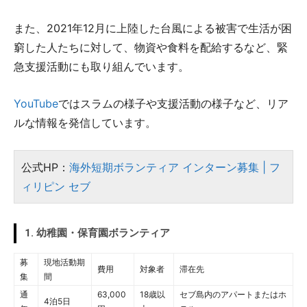
また、2021年12月に上陸した台風による被害で生活が困
窮した人たちに対して、物資や食料を配給するなど、緊
急支援活動にも取り組んでいます。
YouTube
ではスラムの様子や支援活動の様子など、リア
ルな情報を発信しています。
公式HP：
海外短期ボランティア インターン募集 | フ
ィリピン セブ
1. 幼稚園・保育園ボランティア
募
現地活動期
費用
対象者
滞在先
集
間
通
63,000
18歳以
セブ島内のアパートまたはホ
4泊5日