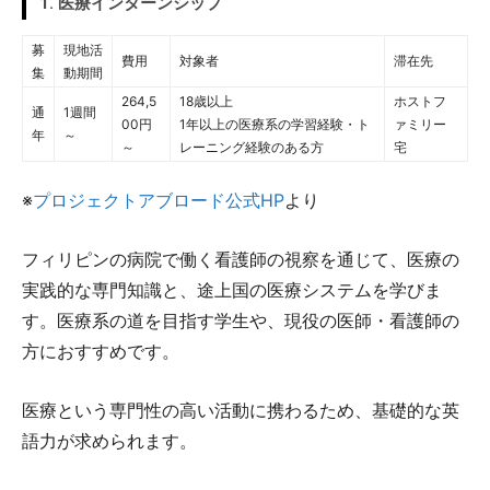
1. 医療インターンシップ
募
現地活
費用
対象者
滞在先
集
動期間
264,5
18歳以上
ホストフ
通
1週間
00円
1年以上の医療系の学習経験・ト
ァミリー
年
～
～
レーニング経験のある方
宅
※
プロジェクトアブロード公式HP
より
フィリピンの病院で働く看護師の視察を通じて、医療の
実践的な専門知識と、途上国の医療システムを学びま
す。医療系の道を目指す学生や、現役の医師・看護師の
方におすすめです。
医療という専門性の高い活動に携わるため、基礎的な英
語力が求められます。