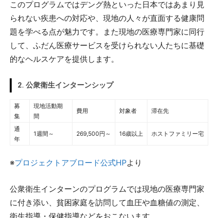
このプログラムではデング熱といった日本ではあまり見
られない疾患への対応や、現地の人々が直面する健康問
題を学べる点が魅力です。また現地の医療専門家に同行
して、ふだん医療サービスを受けられない人たちに基礎
的なヘルスケアを提供します。
2. 公衆衛生インターンシップ
募
現地活動期
費用
対象者
滞在先
集
間
通
1週間～
269,500円～
16歳以上
ホストファミリー宅
年
※
プロジェクトアブロード公式HP
より
公衆衛生インターンのプログラムでは現地の医療専門家
に付き添い、貧困家庭を訪問して血圧や血糖値の測定、
衛生指導・保健指導などをおこないます。