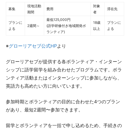
現地活動
対象
募集
費用
滞在先
期間
者
最低125,000円
プランに
18歳
プランに
2週間～
(語学研修付き地域開発ボ
よる
以上
よる
ランティア)
※
グローリアセブ公式HP
より
グローリアセブが提供する各ボランティア・インターン
シップに語学留学を組み合わせたプログラムです。ボラ
ンティア活動またはインターンシップに参加しながら、
英語力も高めたい方に向いています。
参加時期とボランティアの目的に合わせた4つのプラン
があり、最短2週間〜参加できます。
留学とボランティアを一括で申し込めるため、手続きの