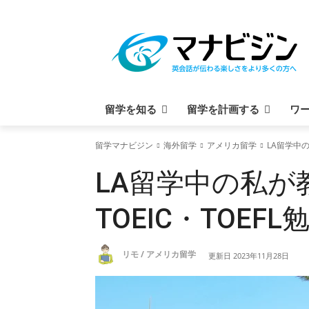
留学を知る
留学を計画する
ワ
留学マナビジン
海外留学
アメリカ留学
LA留学中
LA留学中の私
TOEIC・TOEFL
リモ / アメリカ留学
更新日
2023年11月28日