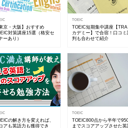
EIC
TOEIC
東京・大阪】おすすめ
TOEIC短期集中講座【TR
OEIC対策講座15選（格安セ
カデミー】で合宿！口コミ
ナーあり）
判も合わせて紹介
EIC
TOEIC
OEICの解き方を変えれば、
TOEIC800点から半年で95
コアも英語力も獲得でき
までスコアアップさせた英