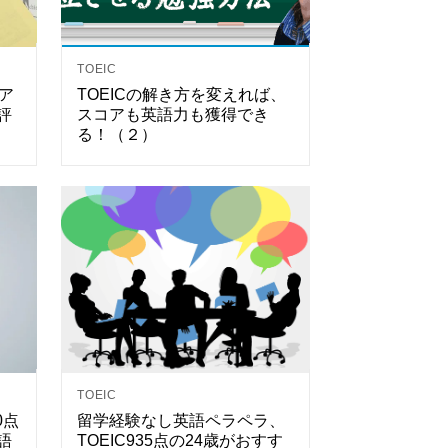
TOEIC
Aア
TOEICの解き方を変えれば、
評
スコアも英語力も獲得でき
る！（２）
TOEIC
0点
留学経験なし英語ペラペラ、
語
TOEIC935点の24歳がおすす