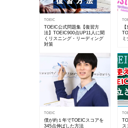
TOEIC
TO
TOEIC公式問題集【復習方
【
法】TOEIC900点UP11人に聞
T
くリスニング・リーディング
ミ
対策
TOEIC
TO
僕が約１年でTOEICスコアを
T
345点伸ばした方法
ス