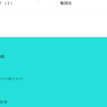
！（１）
勉強法
us
シーポリシー
わせ