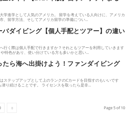
人気のアメリカ。 留学を考えている人向けに、アメリカ
市、留学方法、そしてアメリカ留学の準備につい...
ーバダイビング【個人手配とツアー】の違い
へ行く際は個人手配で行きますか？それともツアーを利用していきます
ットや特色があり、使い分けている方も多いかと思い...
ったら海へ出掛けよう！ファンダイビング
はステップアップとして上のランクのCカードを目指すのもいいです
が、1番の上達はひたすら潜り続けることです。 ライセンスを取ったら是非...
0
Page 5 of 10