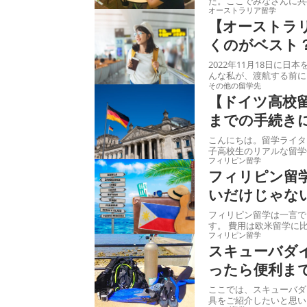
オーストラリア留学
【オーストラ
くのがベスト
2022年11月18日に
んな私が、渡航する前に
その他の留学先
【ドイツ高校
までの手続き
こんにちは。留学ライターの高橋ミモザです。 今
子高校生のリアルな留学
フィリピン留学
フィリピン留学
いだけじゃな
フィリピン留学は一言で
す。 費用は欧米留学
フィリピン留学
スキューバダ
ったら便利ま
ここでは、スキューバダ