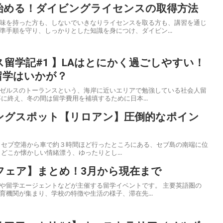
始める！ダイビングライセンスの取得方法
味を持った方も、しないでいきなりライセンスを取る方も、講習を通じ
準手順を守り、しっかりとした知識を身につけ、ダイビン...
留学記#1 】LAはとにかく過ごしやすい！
留学はいかが？
ゼルスのトーランスという、海岸に近いエリアで勉強している社会人留
学期を無事に終え、冬の間は留学費用を補填するために日本...
ングスポット【リロアン】圧倒的なポイン
 セブ空港から車で約３時間ほど行ったところにある、セブ島の南端に位
置する港町「リロアン」 どこか懐かしい情緒漂う、ゆったりとし...
学フェア】まとめ！3月から現在まで
学エージェントなどが主催する留学イベントです。 主要英語圏の
育機関が集まり、学校の特徴や生活の様子、滞在先...