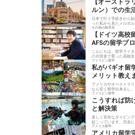
【オーストラ
ルン）での生
日本で行う手続きから始まり、今回が
った私から見たメルボル
その他の留学先
【ドイツ高校留
AFSの留学プ
こんにちは。留学ライターの高橋ミモザです。 留
の片田舎で育った高校生の
フィリピン留学
私がバギオ留
メリット教え
アメリカやオーストラリ
なら安く留学出来るし、
フィリピン留学
こうすれば防
と解決策
楽しく安全なダイビング
起こっています。完全に無
アメリカ留学
アメリカ留学完