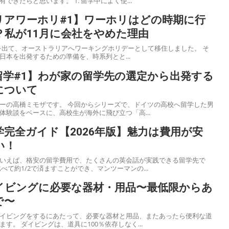
た。ここでみなさんに共有できたらと思います。 1. 留学中によく使...
リアワーホリ#1】ワーホリはどの時期に行
？私が11月に会社をやめた理由
日本を出て、オーストラリアへワーキングホリデーとして移住しました。 そ
日本を出発するための準備を、時系列とと...
留学#1】わが家の留学先の選定から出発する
について
回からシリーズで、ドイツの高校へ留学した男
体験談をベースに、高校生が海外に飛び立つ「高...
完全ガイド【2026年版】魅力は費用が安
い！
いえば、格安の留学費用で、たくさんの英会話が実践できる留学先で
に比べて約1/2で済ますことができ、マンツーマンの...
イビングに必要な器材・用品〜最低限からあ
で〜
イビングをするにあたって、必要な器材と用品、またあったら便利な道
具をご紹介したいと思います。 ダイビングは、道具に100％依存しなく...