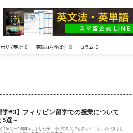
ーホリで稼ぐ
英語力を伸ばす
コラム
留学
アメリカ留学
マルタ留学
イギリス留学
ニュージーランド
留学#3】フィリピン留学での授業について
5選～
ら1週間〜2週間経ちましたが、その短期間でも多くのことに気づきまし