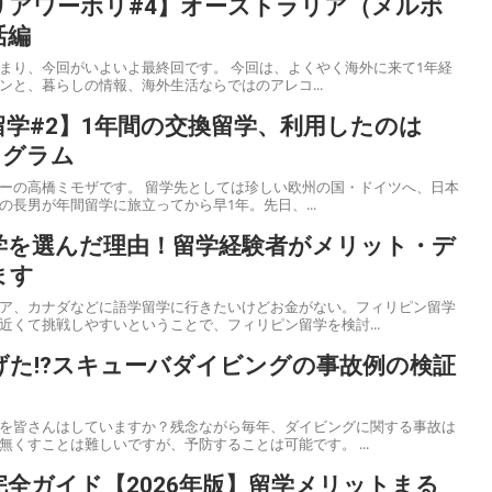
リアワーホリ#4】オーストラリア（メルボ
活編
いよいよ最終回です。 今回は、よくやく海外に来て1年経
ンと、暮らしの情報、海外生活ならではのアレコ...
学#2】1年間の交換留学、利用したのは
ログラム
学先としては珍しい欧州の国・ドイツへ、日本
長男が年間留学に旅立ってから早1年。先日、...
学を選んだ理由！留学経験者がメリット・デ
ます
ア、カナダなどに語学留学に行きたいけどお金がない。フィリピン留学
近くて挑戦しやすいということで、フィリピン留学を検討...
げた⁉︎スキューバダイビングの事故例の検証
を皆さんはしていますか？残念ながら毎年、ダイビングに関する事故は
くすことは難しいですが、予防することは可能です。 ...
全ガイド【2026年版】留学メリットまる