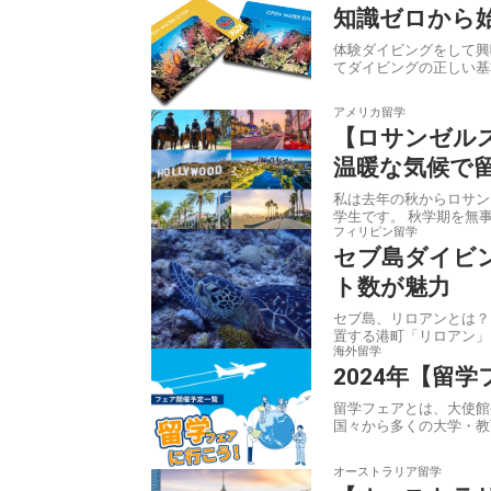
知識ゼロから
体験ダイビングをして興
てダイビングの正しい基
アメリカ留学
【ロサンゼルス
温暖な気候で
私は去年の秋からロサン
学生です。 秋
フィリピン留学
セブ島ダイビ
ト数が魅力
セブ島、リロアンとは？
海外留学
2024年【留
留学フェアとは、大使館や留
国々から多くの大学・教
オーストラリア留学