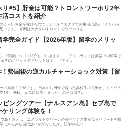
リ#5】貯金は可能？トロントワーホリ2年
生活コストを紹介
のくらいお金が稼げるのでしょうか？カナダでの生活は高そうというイ
メージがある人も多いと思います。 今回はカナダのトロントでワーホリを...
学完全ガイド【2026年版】留学のメリッ
ト
いて紹介していきます。 「アイルランドは英語での留学は
留学のメリットデメリットは？」 「アイ...
学！帰国後の逆カルチャーショック対策【留
本の片田舎で育った高校生の長男が、ドイツの
1年。先日、元気に帰国しました。息子は留学...
ッピングツアー【ナルスアン島】セブ島で
ーケリング体験を！
学に来てみた感想はいかがでしたか。語学学校が...