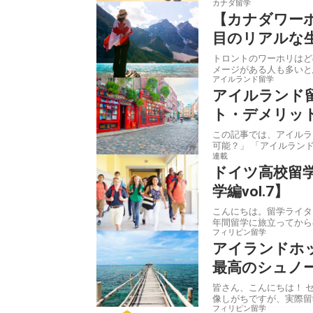
カナダ留学
【カナダワーホ
目のリアルな
トロントのワーホリはど
アイルランド留学
アイルランド留
ト・デメリッ
この記事では、アイルランド留学につ
可能？」 「アイルランド
連載
ドイツ高校留
学編vol.7】
こんにちは。留学ライターの高橋ミモザです。 日
年間留学に旅立ってから早
フィリピン留学
アイランドホ
最高のシュノ
皆さん、こんにちは！ セブ島と言えば、エメラルドグリーンの海やヤシの木が茂るリゾートを想
像しがちですが、実際留
フィリピン留学