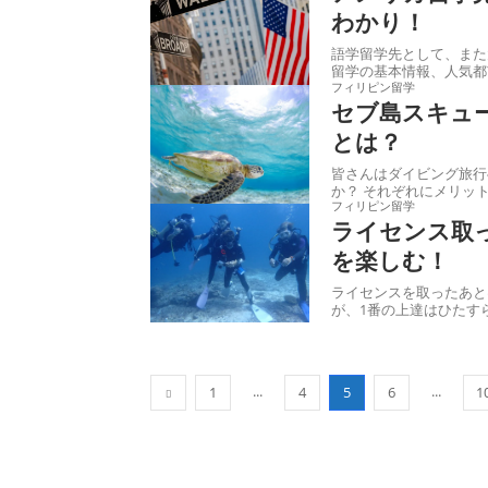
わかり！
語学留学先として、また大学進学として
留学の基本情報、人気都
フィリピン留学
セブ島スキュ
とは？
皆さんはダイビング旅行
か？ それぞれにメリ
フィリピン留学
ライセンス取
を楽しむ！
ライセンスを取ったあと
...
...
1
4
5
6
1