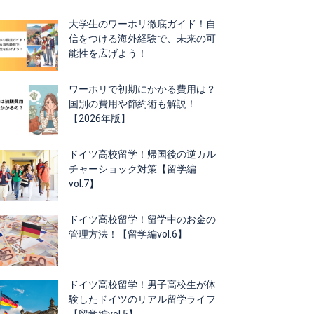
大学生のワーホリ徹底ガイド！自
信をつける海外経験で、未来の可
能性を広げよう！
ワーホリで初期にかかる費用は？
国別の費用や節約術も解説！
【2026年版】
ドイツ高校留学！帰国後の逆カル
チャーショック対策【留学編
vol.7】
ドイツ高校留学！留学中のお金の
管理方法！【留学編vol.6】
ドイツ高校留学！男子高校生が体
験したドイツのリアル留学ライフ
【留学編vol.5】