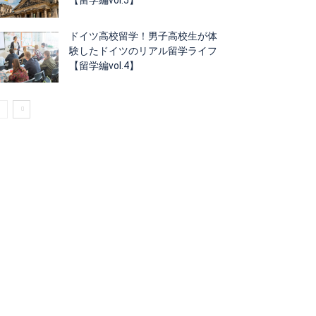
ドイツ高校留学！男子高校生が体
験したドイツのリアル留学ライフ
【留学編vol.4】