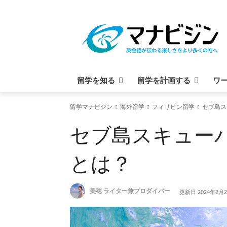
留学を知る
留学を計画する
ワ
留学マナビジン
海外留学
フィリピン留学
セブ島ス
セブ島スキュー
とは？
美穂 ライター兼プロダイバー
更新日
2024年2月