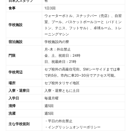
日本人スタッフ
有
食事
1日3回
ウォーターボトル、スナックバー（売店）、自習
室、プール、バスケットボールコーと（バドミン
学校施設
トン、テニス、フットサル）、卓球ルーム、トレ
ーニングマシン
宿泊施設
学校施設内の寮
月-木：外出禁止
門限
金、土、祝前日：24時
日、祝最終日：21時
セブ校外の高級住宅街。SMシーサイドまでは車
学校周辺
で約5分。市内に車20~30分でアクセス可能。
場所
セブ校外タリサイ地区
入寮・退寮日
入寮・退寮ともに土日
入学日
毎週月曜
清掃
週5回
洗濯
週5回
・平日の外出禁止
主な学校規則
・イングリッシュオンリーポリシー