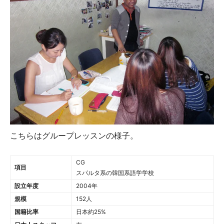
こちらはグループレッスンの様子。
CG
項目
スパルタ系の韓国系語学学校
設立年度
2004年
規模
152人
国籍比率
日本約25%