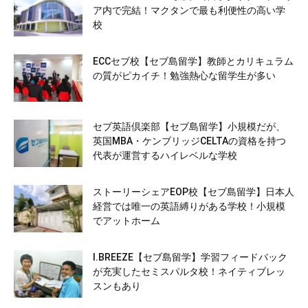
ア内で完結！マクタンで最も利便性の高い学
校
ECCセブ校【セブ島留学】教師とカリキュラム
の質がピカイチ！勉強熱心な留学生が多い
セブ英語倶楽部【セブ島留学】小規模だが、
英国MBA・ケンブリッジCELTAの資格を持つ
代表が運営するハイレベルな学校
ストーリーシェアEOP校【セブ島留学】日本人
経営では唯一の英語縛りがある学校！小規模
でアットホーム
I.BREEZE【セブ島留学】学習フィードバック
が充実したセミスパルタ校！ネイティブレッ
スンもあり