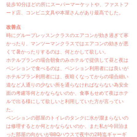
徒歩10分ほどの所にスーパーマーケットや、ファストフ
ード店、コンビニ文具や本屋さんがあり最高でした。
改善点
時にグループレッスンクラスのエアコンが効き過ぎて寒
かったり、マンツーマンクラスではエアコンの効きが悪
くて暑かったりするのは、何とかして欲しい。
ホテルプランの場合朝食のみホテルで提供して昼と夜は
ペンションで食べるのは、ペンション利用者には良いが
ホテルプラン利用者には、夜暗くなってからの場合細い
道など人通りの少ない所を通らなければならない為安全
面の考慮等何とかならないのか、食事もせめて夜はホテ
ルで出る様にして欲しいと利用していた方が言ってい
た。
ペンションの部屋のトイレのタンクに水が溜まらないの
は修理するとか何とかならないのか、また私が今回泊ま
った部屋の向かいがBBQハウスで夜中の2時迄ギャーギ