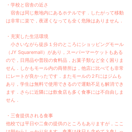
・学校と宿舎の近さ
宿舎は同じ敷地内にあるホテルです．したがって移動
は非常に楽で，夜遅くなっても全く危険はありません．
・充実した生活環境
小さいながら徒歩１分のところにショッピングモール
（JY Squaremall）があり，スーパーマーケットもある
ので，日用品や普段の食料品，お菓子類など全く困りま
せん．しかもモール内の両替所は，他店に比べても非常
にレートが良かったです．またモールの２Fにはジムも
あり，学生は無料で使用できるので運動不足も解消でき
ます．さらに近隣には飲食店も多く食事には不自由しま
せん．
・三食提供される食事
他校では平日や二食の提供のところもありますが，ここ
は朝からしっかり出ます．食事は休日も含めて３食しっ