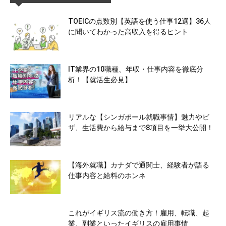
TOEICの点数別【英語を使う仕事12選】36人
に聞いてわかった高収入を得るヒント
IT業界の10職種、年収・仕事内容を徹底分
析！【就活生必見】
リアルな【シンガポール就職事情】魅力やビ
ザ、生活費から給与まで8項目を一挙大公開！
【海外就職】カナダで通関士、経験者が語る
仕事内容と給料のホンネ
これがイギリス流の働き方！雇用、転職、起
業、副業といったイギリスの雇用事情