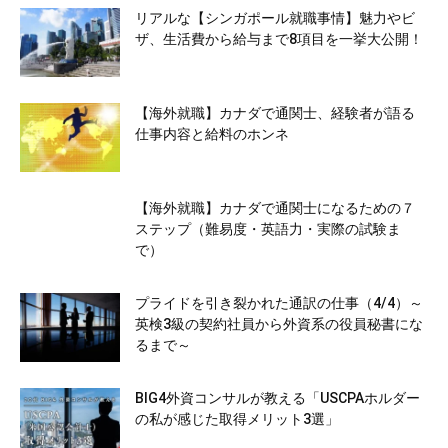
リアルな【シンガポール就職事情】魅力やビ
ザ、生活費から給与まで8項目を一挙大公開！
【海外就職】カナダで通関士、経験者が語る
仕事内容と給料のホンネ
【海外就職】カナダで通関士になるための７
ステップ（難易度・英語力・実際の試験ま
で）
プライドを引き裂かれた通訳の仕事（4/4）～
英検3級の契約社員から外資系の役員秘書にな
るまで～
BIG4外資コンサルが教える「USCPAホルダー
の私が感じた取得メリット3選」