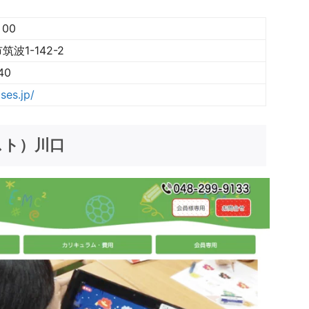
00
波1-142-2
40
ses.jp/
シスト）川口