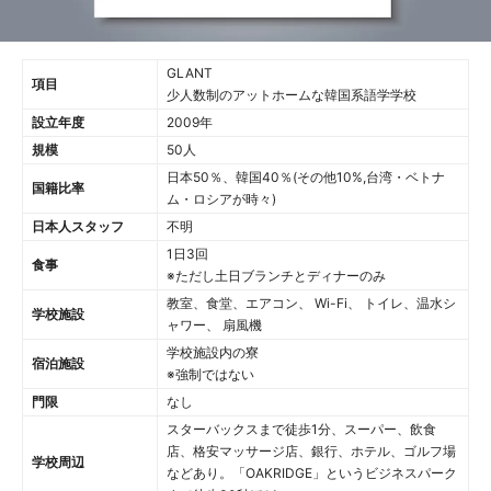
GLANT
項目
少人数制のアットホームな韓国系語学学校
設立年度
2009年
規模
50人
日本50％、韓国40％(その他10%,台湾・ベトナ
国籍比率
ム・ロシアが時々)
日本人スタッフ
不明
1日3回
食事
※ただし土日ブランチとディナーのみ
教室、食堂、エアコン、 Wi-Fi、 トイレ、温水シ
学校施設
ャワー、 扇風機
学校施設内の寮
宿泊施設
※強制ではない
門限
なし
スターバックスまで徒歩1分、スーパー、飲食
店、格安マッサージ店、銀行、ホテル、ゴルフ場
学校周辺
などあり。「OAKRIDGE」というビジネスパーク