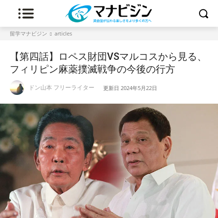
留学マナビジン
articles
【第四話】ロペス財団VSマルコスから見る、
フィリピン麻薬撲滅戦争の今後の行方
ドン山本 フリーライター
更新日
2024年5月22日