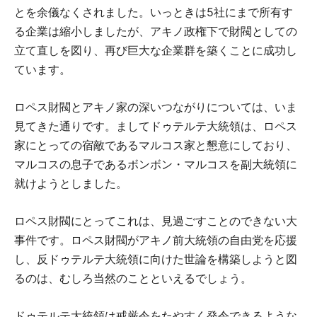
とを余儀なくされました。いっときは5社にまで所有す
る企業は縮小しましたが、アキノ政権下で財閥としての
立て直しを図り、再び巨大な企業群を築くことに成功し
ています。
ロペス財閥とアキノ家の深いつながりについては、いま
見てきた通りです。ましてドゥテルテ大統領は、ロペス
家にとっての宿敵であるマルコス家と懇意にしており、
マルコスの息子であるボンボン・マルコスを副大統領に
就けようとしました。
ロペス財閥にとってこれは、見過ごすことのできない大
事件です。ロペス財閥がアキノ前大統領の自由党を応援
し、反ドゥテルテ大統領に向けた世論を構築しようと図
るのは、むしろ当然のことといえるでしょう。
ドゥテルテ大統領は戒厳令をたやすく発令できるような