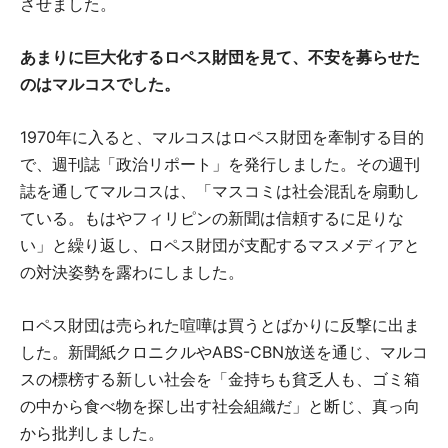
させました。
あまりに巨大化するロペス財団を見て、不安を募らせた
のはマルコスでした。
1970年に入ると、マルコスはロペス財団を牽制する目的
で、週刊誌「政治リポート」を発行しました。その週刊
誌を通してマルコスは、「マスコミは社会混乱を扇動し
ている。もはやフィリピンの新聞は信頼するに足りな
い」と繰り返し、ロペス財団が支配するマスメディアと
の対決姿勢を露わにしました。
ロペス財団は売られた喧嘩は買うとばかりに反撃に出ま
した。新聞紙クロニクルやABS-CBN放送を通じ、マルコ
スの標榜する新しい社会を「金持ちも貧乏人も、ゴミ箱
の中から食べ物を探し出す社会組織だ」と断じ、真っ向
から批判しました。