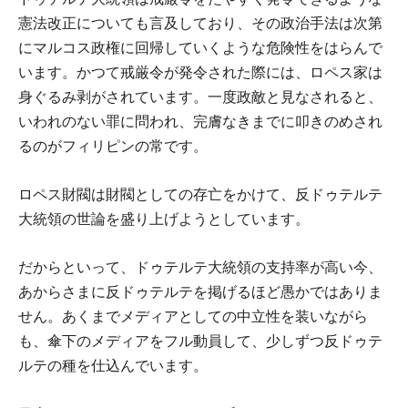
憲法改正についても言及しており、その政治手法は次第
にマルコス政権に回帰していくような危険性をはらんで
います。かつて戒厳令が発令された際には、ロペス家は
身ぐるみ剥がされています。一度政敵と見なされると、
いわれのない罪に問われ、完膚なきまでに叩きのめされ
るのがフィリピンの常です。
ロペス財閥は財閥としての存亡をかけて、反ドゥテルテ
大統領の世論を盛り上げようとしています。
だからといって、ドゥテルテ大統領の支持率が高い今、
あからさまに反ドゥテルテを掲げるほど愚かではありま
せん。あくまでメディアとしての中立性を装いながら
も、傘下のメディアをフル動員して、少しずつ反ドゥテ
ルテの種を仕込んでいます。