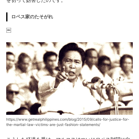
を切って妨害したのです。
ロペス家のたそがれ
￼
https://www.getrealphilippines.com/blog/2015/09/calls-for-justice-for-
the-martial-law-victims-are-just-fashion-statements/