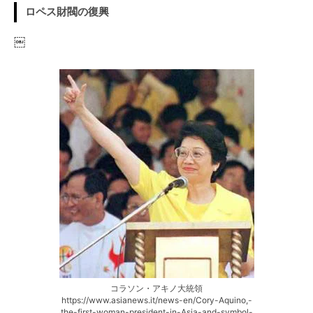
ロペス財閥の復興
￼
コラソン・アキノ大統領
https://www.asianews.it/news-en/Cory-Aquino,-
the-first-woman-president-in-Asia-and-symbol-