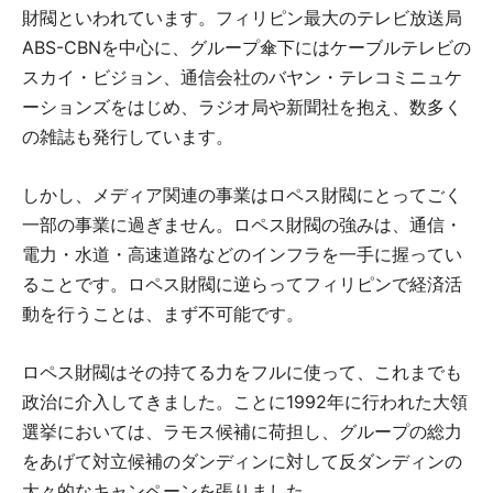
財閥といわれています。フィリピン最大のテレビ放送局
ABS-CBNを中心に、グループ傘下にはケーブルテレビの
スカイ・ビジョン、通信会社のバヤン・テレコミニュケ
ーションズをはじめ、ラジオ局や新聞社を抱え、数多く
の雑誌も発行しています。
しかし、メディア関連の事業はロペス財閥にとってごく
一部の事業に過ぎません。ロペス財閥の強みは、通信・
電力・水道・高速道路などのインフラを一手に握ってい
ることです。ロペス財閥に逆らってフィリピンで経済活
動を行うことは、まず不可能です。
ロペス財閥はその持てる力をフルに使って、これまでも
政治に介入してきました。ことに1992年に行われた大領
選挙においては、ラモス候補に荷担し、グループの総力
をあげて対立候補のダンディンに対して反ダンディンの
大々的なキャンペーンを張りました。