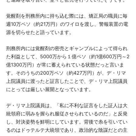
覚醒剤を刑務所内に持ち込む際には、矯正局の職員に毎
週10万ペソ（約21万円）のワイロを渡し、警報装置の電
源を切らせたと語っています。
刑務所内には覚醒剤の密売とギャンブルによって得られ
た利益として、5000万から１億ペソ（約1億600万円～2
億1300万円）が常に蓄えられている状態だっと言いま
す。そのうちの200万ペソ（約427万円）が、デ・リマ
上院議員に渡ったと証言したことで、デ・リマ上院議員
にとっては厳しい展開となっています。
デ・リマ上院議員は、「私に不利な証言をした証人は大
統領府に弱みを握られ服従させられているのだ」と反発
し、対決姿勢を鮮明にしています。背後で糸を引いてい
るのはドゥテルテ大統領であり、政治的な陰謀だとの主