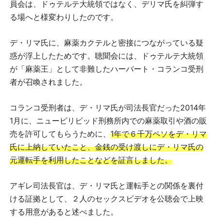
員会は、ドゥテルテ大統領ではなく、デリマ氏を糾弾す
る場へと様変わりしたのです。
デ・リマ氏に、麻薬カクテルと密接につながっている疑
惑が浮上したためです。聴聞会には、ドゥテルテ大統領
が「麻薬王」として非難したハーバート・コランコ受刑
者が召喚されました。
コランコ受刑者は、デ・リマ氏が司法長官だった2014年
1月に、ニュービリビッド刑務所内での麻薬取引や酒の販
売を許可してもらうために、
1年で６千万ペソをデ・リマ
氏に上納していたこと、金銭の受け渡しにデ・リマ氏の
元運転手を利用したことなどを証言しました。
アギレ司法長官は、デ・リマ氏と運転手との関係を裏付
ける証拠として、２人のセックスビデオを公聴会で上映
する用意があると述べました。