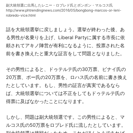
副大統領選に出馬したレニー・ロブレド氏とボンボン・マルコス氏
http://www.phtrendingnews.com/2016/05/bongbong-marcos-or-leni-
robredo-vice.html
話を大統領選挙に戻しましょう。選挙が終わった後、あ
る男性が名乗りを上げ、Liberal Partyに属する市長に依
頼されてアキノ陣営が有利になるように、投票された名
前を書き換えたと重大な証言をして問題となりました。
その男性によると、ドゥテルテ氏の30万票、ビナイ氏の
20万票、ポー氏の20万票を、ロハス氏の名前に書き換え
たとしています。もし、男性の証言が真実であるなら
ば、大統領選挙については不正をしてもドゥテルテ氏の
得票に及ばなかったことになります。
しかし、問題は副大統領選です。この男性によると、マ
ルコス氏の50万票をロブレド氏に流したとしています。