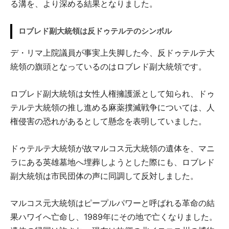
る溝を、より深める結果となりました。
ロブレド副大統領は反ドゥテルテのシンボル
デ・リマ上院議員が事実上失脚した今、反ドゥテルテ大
統領の旗頭となっているのはロブレド副大統領です。
ロブレド副大統領は女性人権擁護派として知られ、ドゥ
テルテ大統領の推し進める麻薬撲滅戦争については、人
権侵害の恐れがあるとして懸念を表明していました。
ドゥテルテ大統領が故マルコス元大統領の遺体を、マニ
ラにある英雄墓地へ埋葬しようとした際にも、ロブレド
副大統領は市民団体の声に同調して反対しました。
マルコス元大統領はピープルパワーと呼ばれる革命の結
果ハワイへ亡命し、1989年にその地で亡くなりました。