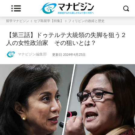
留学マナビジン
セブ島留学【特集】
フィリピンの政経と歴史
【第三話】ドゥテルテ大統領の失脚を狙う２
人の女性政治家 その狙いとは？
マナビジン編集部
更新日
2024年4月25日