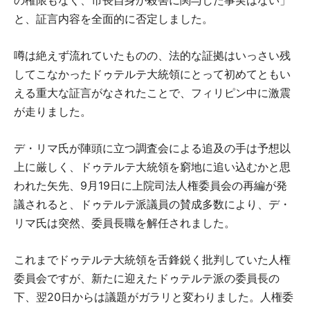
と、証言内容を全面的に否定しました。
噂は絶えず流れていたものの、法的な証拠はいっさい残
してこなかったドゥテルテ大統領にとって初めてともい
える重大な証言がなされたことで、フィリピン中に激震
が走りました。
デ・リマ氏が陣頭に立つ調査会による追及の手は予想以
上に厳しく、ドゥテルテ大統領を窮地に追い込むかと思
われた矢先、9月19日に上院司法人権委員会の再編が発
議されると、ドゥテルテ派議員の賛成多数により、デ・
リマ氏は突然、委員長職を解任されました。
これまでドゥテルテ大統領を舌鋒鋭く批判していた人権
委員会ですが、新たに迎えたドゥテルテ派の委員長の
下、翌20日からは議題がガラリと変わりました。人権委