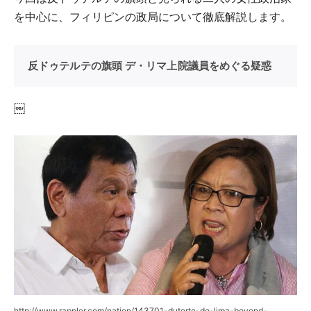
を中心に、フィリピンの政局について徹底解説します。
反ドゥテルテの旗頭 デ・リマ上院議員をめぐる疑惑
￼
http://www.rappler.com/nation/143701-duterte-de-lima-beyond-