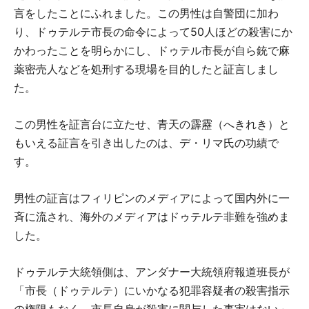
言をしたことにふれました。この男性は自警団に加わ
り、ドゥテルテ市長の命令によって50人ほどの殺害にか
かわったことを明らかにし、ドゥテル市長が自ら銃で麻
薬密売人などを処刑する現場を目的したと証言しまし
た。
この男性を証言台に立たせ、青天の霹靂（へきれき）と
もいえる証言を引き出したのは、デ・リマ氏の功績で
す。
男性の証言はフィリピンのメディアによって国内外に一
斉に流され、海外のメディアはドゥテルテ非難を強めま
した。
ドゥテルテ大統領側は、アンダナー大統領府報道班長が
「市長（ドゥテルテ）にいかなる犯罪容疑者の殺害指示
の権限もなく、市長自身が殺害に関与した事実はない」