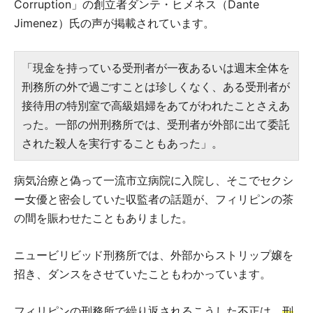
Corruption」の創立者ダンテ・ヒメネス（Dante
Jimenez）氏の声が掲載されています。
「現金を持っている受刑者が一夜あるいは週末全体を
刑務所の外で過ごすことは珍しくなく、ある受刑者が
接待用の特別室で高級娼婦をあてがわれたことさえあ
った。一部の州刑務所では、受刑者が外部に出て委託
された殺人を実行することもあった」。
病気治療と偽って一流市立病院に入院し、そこでセクシ
ー女優と密会していた収監者の話題が、フィリピンの茶
の間を賑わせたこともありました。
ニュービリビッド刑務所では、外部からストリップ嬢を
招き、ダンスをさせていたこともわかっています。
フィリピンの刑務所で繰り返されるこうした不正は、
刑