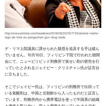
http://www.philstar.com/headlines/2016/08/25/1617135/duterte-matrix-
tags-de-lima-ex-pangasinan-guv-drug-trade
デ・リマ上院議員に課せられた疑惑を追及する手は緩ん
でいません。10月10日、フィリピン下院で行われた聴聞
会にて、ニュービリビッド刑務所で覚せい剤の密売を行
っていたとされるジェイビー・クリスチャン氏が証言台
に立ちました。
そこでジェイビー氏は、フィリピンの刑務所で出回って
いる覚醒剤は、中国と北朝鮮から入ったものだと証言し
ています。刑務所内から携帯電話を使って中国系の組織
と連絡を取り合い、堂々と密売を行っていたそうです。