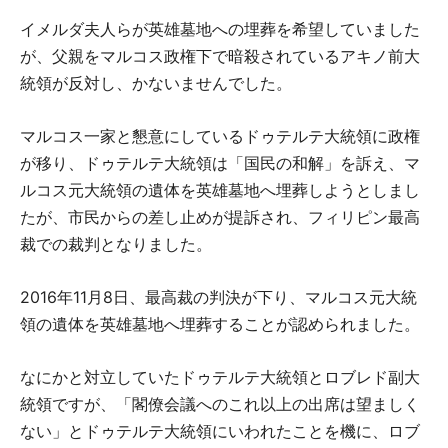
イメルダ夫人らが英雄墓地への埋葬を希望していました
が、父親をマルコス政権下で暗殺されているアキノ前大
統領が反対し、かないませんでした。
マルコス一家と懇意にしているドゥテルテ大統領に政権
が移り、ドゥテルテ大統領は「国民の和解」を訴え、マ
ルコス元大統領の遺体を英雄墓地へ埋葬しようとしまし
たが、市民からの差し止めが提訴され、フィリピン最高
裁での裁判となりました。
2016年11月8日、最高裁の判決が下り、マルコス元大統
領の遺体を英雄墓地へ埋葬することが認められました。
なにかと対立していたドゥテルテ大統領とロブレド副大
統領ですが、「閣僚会議へのこれ以上の出席は望ましく
ない」とドゥテルテ大統領にいわれたことを機に、ロブ