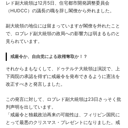
レド副大統領は12月5日、住宅都市開発調整委員会
（HUDCC）の議長の職を辞し閣僚から外れました。
副大統領の地位には留まっていますが閣僚を外れたこと
で、ロブレド副大統領の政局への影響力は弱まるものと
見られています。
戒厳令か、自由党による政権奪取か！？
それからまもなくして、ドゥテルテ大統領は演説で、上
下両院の承認を得ずに戒厳令を発布できるように憲法を
改正すべきと発言しました。
この発言に対して、ロブレド副大統領は23日さっそく批
判声明を出しています。
「戒厳令と独裁政治再来の可能性は、フィリピン国民に
とって最悪のクリスマス・プレゼントになりました。戒