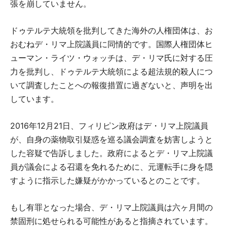
張を崩していません。
ドゥテルテ大統領を批判してきた海外の人権団体は、お
おむねデ・リマ上院議員に同情的です。国際人権団体ヒ
ューマン・ライツ・ウォッチは、デ・リマ氏に対する圧
力を批判し、ドゥテルテ大統領による超法規的殺人につ
いて調査したことへの報復措置に過ぎないと、声明を出
しています。
2016年12月21日、フィリピン政府はデ・リマ上院議員
が、自身の薬物取引疑惑を巡る議会調査を妨害しようと
した容疑で告訴しました。政府によるとデ・リマ上院議
員が議会による召還を免れるために、元運転手に身を隠
すように指示した嫌疑がかかっているとのことです。
もし有罪となった場合、デ・リマ上院議員は六ヶ月間の
禁固刑に処せられる可能性があると指摘されています。