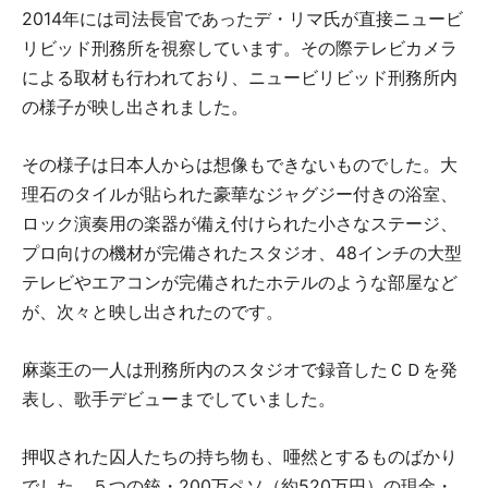
2014年には司法長官であったデ・リマ氏が直接ニュービ
リビッド刑務所を視察しています。その際テレビカメラ
による取材も行われており、ニュービリビッド刑務所内
の様子が映し出されました。
その様子は日本人からは想像もできないものでした。大
理石のタイルが貼られた豪華なジャグジー付きの浴室、
ロック演奏用の楽器が備え付けられた小さなステージ、
プロ向けの機材が完備されたスタジオ、48インチの大型
テレビやエアコンが完備されたホテルのような部屋など
が、次々と映し出されたのです。
麻薬王の一人は刑務所内のスタジオで録音したＣＤを発
表し、歌手デビューまでしていました。
押収された囚人たちの持ち物も、唖然とするものばかり
でした。５つの銃・200万ペソ（約520万円）の現金・