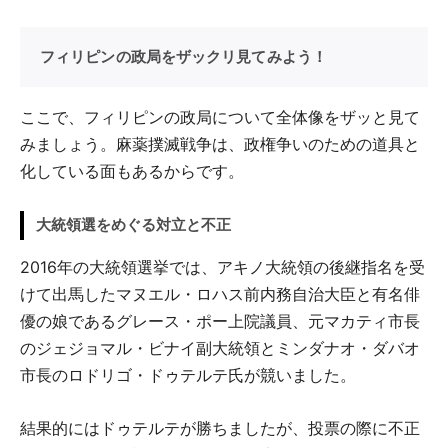
フィリピンの政局をザックリ見てみよう！
ここで、フィリピンの政局について全体像をザッと見て
みましょう。麻薬撲滅戦争は、政権争いのための道具と
化している面もあるからです。
大統領選をめぐる対立と不正
2016年の大統領選挙では、アキノ大統領の後継指名を受
けて出馬したマヌエル・ロハス前内務自治大臣と有名俳
優の娘であるグレース・ポー上院議員、元マカティ市長
のジェジョマル・ビナイ副大統領とミンダナオ・ダバオ
市長のロドリゴ・ドゥテルテ氏が競いました。
結果的にはドゥテルテが勝ちましたが、投票の際に不正