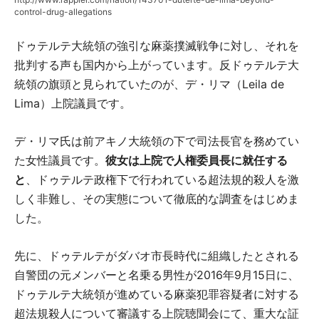
control-drug-allegations
ドゥテルテ大統領の強引な麻薬撲滅戦争に対し、それを
批判する声も国内から上がっています。反ドゥテルテ大
統領の旗頭と見られていたのが、デ・リマ（Leila de
Lima）上院議員です。
デ・リマ氏は前アキノ大統領の下で司法長官を務めてい
た女性議員です。
彼女は上院で人権委員長に就任する
と
、ドゥテルテ政権下で行われている超法規的殺人を激
しく非難し、その実態について徹底的な調査をはじめま
した。
先に、ドゥテルテがダバオ市長時代に組織したとされる
自警団の元メンバーと名乗る男性が2016年9月15日に、
ドゥテルテ大統領が進めている麻薬犯罪容疑者に対する
超法規殺人について審議する上院聴聞会にて、重大な証