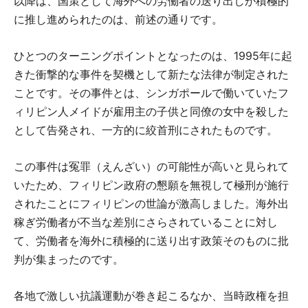
以降は、国策として海外への労働者の送り出しが積極的
に推し進められたのは、前述の通りです。
ひとつのターニングポイントとなったのは、1995年に起
きた衝撃的な事件を契機として新たな法律が制定された
ことです。その事件とは、シンガポールで働いていたフ
ィリピン人メイドが雇用主の子供と同僚の女中を殺した
として告発され、一方的に絞首刑にされたものです。
この事件は冤罪（えんざい）の可能性が高いと見られて
いたため、フィリピン政府の懇願を無視して極刑が施行
されたことにフィリピンの世論が激高しました。海外出
稼ぎ労働者が不当な差別にさらされていることに対し
て、労働者を海外に積極的に送り出す政策そのものに批
判が集まったのです。
各地で激しい抗議運動が巻き起こるなか、当時政権を担