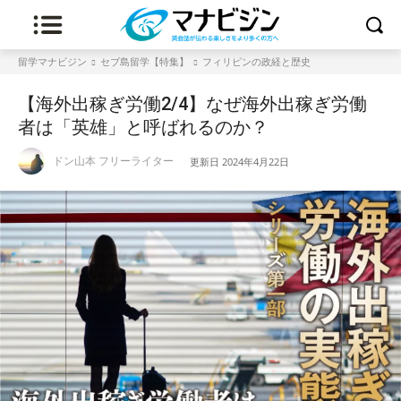
留学マナビジン
セブ島留学【特集】
フィリピンの政経と歴史
【海外出稼ぎ労働2/4】なぜ海外出稼ぎ労働
者は「英雄」と呼ばれるのか？
ドン山本 フリーライター
更新日
2024年4月22日