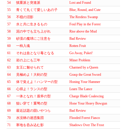
54
慎重派と突進派
Lost and Found
55
青くて丸くて愛しいあの子
Blue, Round, and Cute
56
不穏の沼影
The Restless Swamp
57
水と共に生きるもの
Foul Play in the Forest
58
泥の中でも立ち上がれ
Rise above the Mud
59
砂漠の魔球にご注意を
Bad Review
60
一柿入魂
Rotten Fruit
61
それは血となり毒となる
Go Away, Pukei!
62
岩の上にも三年
Miner Problem
63
女王に魅せられて
Charmed by a Queen
64
見極めよ！大剣の型
Grasp the Great Sword
65
体で覚えよ！ハンマーの型
Honing Your Hammer
66
心得よ！ランスの型
Learn The Lance
67
一体となれ！盾斧の型
Charge Blade Coalescing
68
狙い穿て！重弩の型
Hone Your Heavy Bowgun
69
最近話題の固いやつら
Bad Review
70
水没林の迷惑集団
Flooded Forest Fiasco
71
寒地を呑み込む影
Shadows Over The Frost