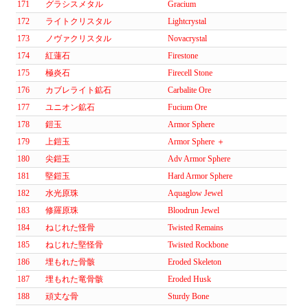
171
グラシスメタル
Gracium
172
ライトクリスタル
Lightcrystal
173
ノヴァクリスタル
Novacrystal
174
紅蓮石
Firestone
175
極炎石
Firecell Stone
176
カブレライト鉱石
Carbalite Ore
177
ユニオン鉱石
Fucium Ore
178
鎧玉
Armor Sphere
179
上鎧玉
Armor Sphere ＋
180
尖鎧玉
Adv Armor Sphere
181
堅鎧玉
Hard Armor Sphere
182
水光原珠
Aquaglow Jewel
183
修羅原珠
Bloodrun Jewel
184
ねじれた怪骨
Twisted Remains
185
ねじれた堅怪骨
Twisted Rockbone
186
埋もれた骨骸
Eroded Skeleton
187
埋もれた竜骨骸
Eroded Husk
188
頑丈な骨
Sturdy Bone