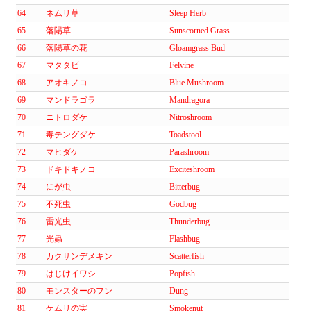
64
ネムリ草
Sleep Herb
65
落陽草
Sunscorned Grass
66
落陽草の花
Gloamgrass Bud
67
マタタビ
Felvine
68
アオキノコ
Blue Mushroom
69
マンドラゴラ
Mandragora
70
ニトロダケ
Nitroshroom
71
毒テングダケ
Toadstool
72
マヒダケ
Parashroom
73
ドキドキノコ
Exciteshroom
74
にが虫
Bitterbug
75
不死虫
Godbug
76
雷光虫
Thunderbug
77
光蟲
Flashbug
78
カクサンデメキン
Scatterfish
79
はじけイワシ
Popfish
80
モンスターのフン
Dung
81
ケムリの実
Smokenut