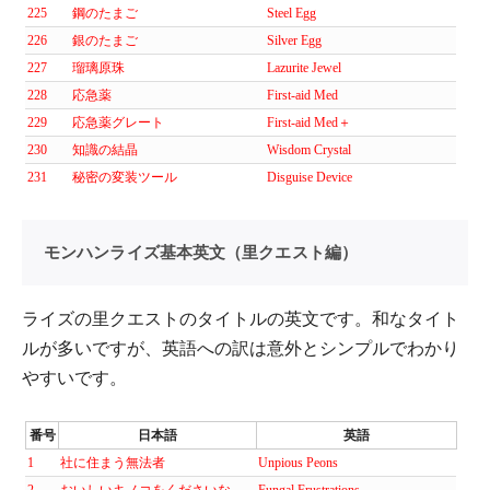
225
鋼のたまご
Steel Egg
226
銀のたまご
Silver Egg
227
瑠璃原珠
Lazurite Jewel
228
応急薬
First-aid Med
229
応急薬グレート
First-aid Med＋
230
知識の結晶
Wisdom Crystal
231
秘密の変装ツール
Disguise Device
モンハンライズ基本英文（里クエスト編）
ライズの里クエストのタイトルの英文です。和なタイト
ルが多いですが、英語への訳は意外とシンプルでわかり
やすいです。
番号
日本語
英語
1
社に住まう無法者
Unpious Peons
2
おいしいキノコをくださいな
Fungal Frustrations