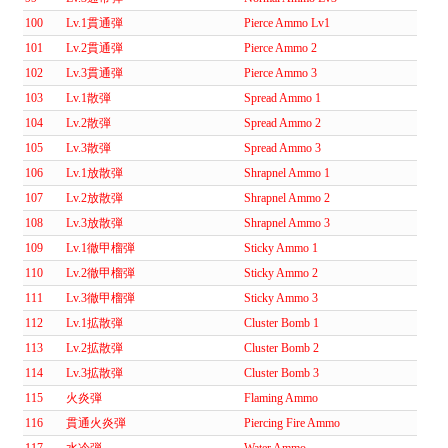
100
Lv.1貫通弾
Pierce Ammo Lv1
101
Lv.2貫通弾
Pierce Ammo 2
102
Lv.3貫通弾
Pierce Ammo 3
103
Lv.1散弾
Spread Ammo 1
104
Lv.2散弾
Spread Ammo 2
105
Lv.3散弾
Spread Ammo 3
106
Lv.1放散弾
Shrapnel Ammo 1
107
Lv.2放散弾
Shrapnel Ammo 2
108
Lv.3放散弾
Shrapnel Ammo 3
109
Lv.1徹甲榴弾
Sticky Ammo 1
110
Lv.2徹甲榴弾
Sticky Ammo 2
111
Lv.3徹甲榴弾
Sticky Ammo 3
112
Lv.1拡散弾
Cluster Bomb 1
113
Lv.2拡散弾
Cluster Bomb 2
114
Lv.3拡散弾
Cluster Bomb 3
115
火炎弾
Flaming Ammo
116
貫通火炎弾
Piercing Fire Ammo
117
水冷弾
Water Ammo