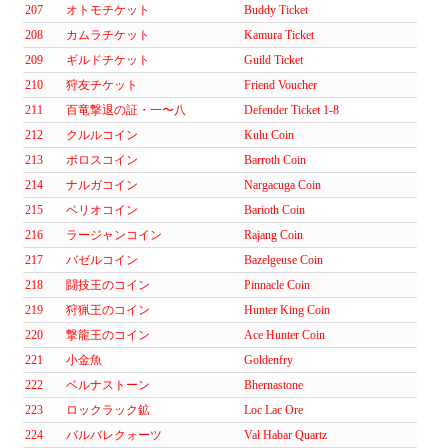
207
オトモチケット
Buddy Ticket
208
カムラチケット
Kamura Ticket
209
ギルドチケット
Guild Ticket
210
狩友チケット
Friend Voucher
211
百竜撃退の証・一〜八
Defender Ticket 1-8
212
クルルコイン
Kulu Coin
213
ボロスコイン
Barroth Coin
214
ナルガコイン
Nargacuga Coin
215
ベリオコイン
Barioth Coin
216
ラージャンコイン
Rajang Coin
217
バゼルコイン
Bazelgeuse Coin
218
闘技王のコイン
Pinnacle Coin
219
狩猟王のコイン
Hunter King Coin
220
撃龍王のコイン
Ace Hunter Coin
221
小金魚
Goldenfry
222
ベルナストーン
Bhernastone
223
ロックラック鉱
Loc Lac Ore
224
バルバレクォーツ
Val Habar Quartz