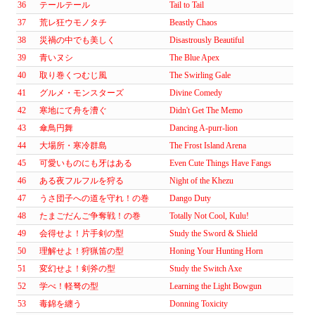
36
テールテール
Tail to Tail
37
荒レ狂ウモノタチ
Beastly Chaos
38
災禍の中でも美しく
Disastrously Beautiful
39
青いヌシ
The Blue Apex
40
取り巻くつむじ風
The Swirling Gale
41
グルメ・モンスターズ
Divine Comedy
42
寒地にて舟を漕ぐ
Didn't Get The Memo
43
傘鳥円舞
Dancing A-purr-lion
44
大場所・寒冷群島
The Frost Island Arena
45
可愛いものにも牙はある
Even Cute Things Have Fangs
46
ある夜フルフルを狩る
Night of the Khezu
47
うさ団子への道を守れ！の巻
Dango Duty
48
たまごだんご争奪戦！の巻
Totally Not Cool, Kulu!
49
会得せよ！片手剣の型
Study the Sword & Shield
50
理解せよ！狩猟笛の型
Honing Your Hunting Horn
51
変幻せよ！剣斧の型
Study the Switch Axe
52
学べ！軽弩の型
Learning the Light Bowgun
53
毒錦を纏う
Donning Toxicity