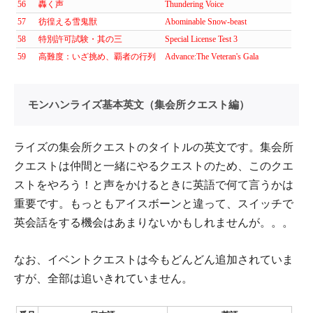
56
轟く声
Thundering Voice
57
彷徨える雪鬼獣
Abominable Snow-beast
58
特別許可試験・其の三
Special License Test 3
59
高難度：いざ挑め、覇者の行列
Advance:The Veteran's Gala
モンハンライズ基本英文（集会所クエスト編）
ライズの集会所クエストのタイトルの英文です。集会所
クエストは仲間と一緒にやるクエストのため、このクエ
ストをやろう！と声をかけるときに英語で何て言うかは
重要です。もっともアイスボーンと違って、スイッチで
英会話をする機会はあまりないかもしれませんが。。。
なお、イベントクエストは今もどんどん追加されていま
すが、全部は追いきれていません。