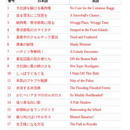
番号
日本語
英語
1
大社跡を駆ける毒拘竜
No Cure for the Common Baggi
2
迫る雪玉にご注意を
A Snowball's Chance...
3
眠拘竜、寒冷群島に現る
Wroggi Place, Wroggi Time
4
寒冷群島のカマイタチ
Jumped in the Frost Islands
5
真夜中のクルルヤック退治
Tired and Feathered
6
唐傘の妖怪
Shady Monster
7
ハチミツ争奪戦！
A Grizzly Encounter
8
最近話題の厄介者たち
Off the Beaten Bath
9
大社跡に夜の静けさを
Hot Topic Hooligans
10
しっぽでぐるぐる
I Want Off This Ride
11
本気のプケプケ観察
Way of the Pukei
12
水没する水没林
The Flooding Flooded Forest
13
かたーいアタマのボルボロス
So Muddy Hardheaded!
14
迫り来る白い影
A Pale Shadow
15
砂原転がるラングロトラ
Reinventing the Wheel
16
振り向けばバサルモス
Blasted Basarios!
17
女王様になる方法
The Path to Royalty