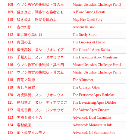
108
ウツシ教官の挑戦状・其の三
Master Utsushi's Challenge Part 3
109
猛き炎と、闊歩する強者ども
A Blaze Among Beasts
110
猛き炎よ、怒髪を鎮めよ
May Fire Quell Fury
111
古の幻影
Ancient Illusion
112
嵐に舞う黒い影
The Steely Storm
113
炎国の王
The Emperor of Flame
114
優美高妙、ヌシ・リオレイア
The Graceful Apex Rathian
115
千紫万紅、ヌシ・タマミツネ
The Harlequin Apex Mizutsune
116
ウツシ教官の挑戦状・其の四
Master Utsushi's Challenge Part 4
117
ウツシ教官の挑戦状・其の五
Master Utsushi's Challenge Part 5
118
百竜ノ淵源
The Allmother
119
奇しき赫耀
The Crimson Glow
120
為虎添翼、ヌシ・リオレウス
The Fearsome Apex Rathalos
121
痛烈無比、ヌシ・ディアブロス
The Devastating Apex Diablos
122
電光雷轟、ヌシ・ジンオウガ
The Voltaic Apex Zinogre
123
災禍を纏うもの
Advanced: Dual Calamities
124
竜獣戯画
Advanced: Monsters in Ink
125
嵐ト炎ヲ司ルモノ
Advanced: Of Storm and Fire