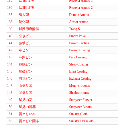
135
Lv1回復弾
Recover Ammo 1
136
Lv2回復弾
Recover Ammo 2
137
鬼人弾
Demon Ammo
138
硬化弾
Armor Ammo
139
捕獲用麻酔弾
Tranq S
140
空きビン
Empty Phial
141
強撃ビン
Power Coating
142
毒ビン
Poison Coating
143
麻痺ビン
Para Coating
144
睡眠ビン
Sleep Coating
145
爆破ビン
Blast Coating
146
減気ビン
Exhaust Coating
147
山盛り茸
Mountshrooms
148
闇盛り茸
Shadeshrooms
149
星見の花
Stargazer Flower
150
星見の麗花
Stargazer Bloom
151
禍々しい布
Sinister Cloth
152
禍々しい闇布
Sinister Darkcloth