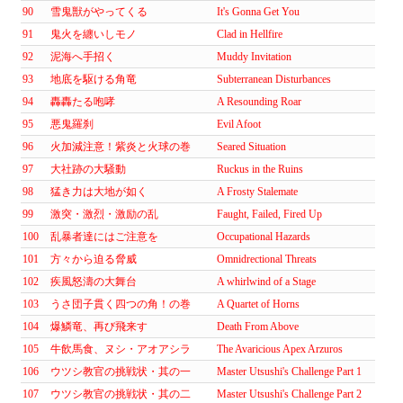
90
雪鬼獣がやってくる
It's Gonna Get You
91
鬼火を纏いしモノ
Clad in Hellfire
92
泥海へ手招く
Muddy Invitation
93
地底を駆ける角竜
Subterranean Disturbances
94
轟轟たる咆哮
A Resounding Roar
95
悪鬼羅刹
Evil Afoot
96
火加減注意！紫炎と火球の巻
Seared Situation
97
大社跡の大騒動
Ruckus in the Ruins
98
猛き力は大地が如く
A Frosty Stalemate
99
激突・激烈・激励の乱
Faught, Failed, Fired Up
100
乱暴者達にはご注意を
Occupational Hazards
101
方々から迫る脅威
Omnidrectional Threats
102
疾風怒濤の大舞台
A whirlwind of a Stage
103
うさ団子貫く四つの角！の巻
A Quartet of Horns
104
爆鱗竜、再び飛来す
Death From Above
105
牛飲馬食、ヌシ・アオアシラ
The Avaricious Apex Arzuros
106
ウツシ教官の挑戦状・其の一
Master Utsushi's Challenge Part 1
107
ウツシ教官の挑戦状・其の二
Master Utsushi's Challenge Part 2