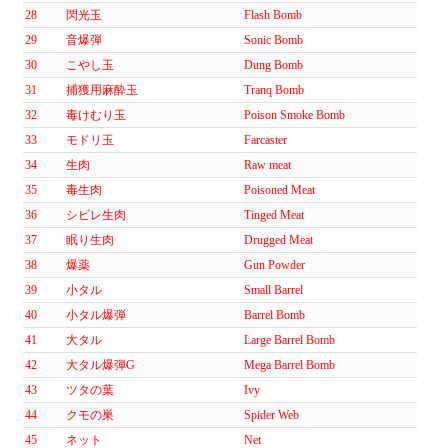
28
閃光玉
Flash Bomb
29
音爆弾
Sonic Bomb
30
こやし玉
Dung Bomb
31
捕獲用麻酔玉
Tranq Bomb
32
毒けむり玉
Poison Smoke Bomb
33
モドリ玉
Farcaster
34
生肉
Raw meat
35
毒生肉
Poisoned Meat
36
シビレ生肉
Tinged Meat
37
眠り生肉
Drugged Meat
38
爆薬
Gun Powder
39
小タル
Small Barrel
40
小タル爆弾
Barrel Bomb
41
大タル
Large Barrel Bomb
42
大タル爆弾G
Mega Barrel Bomb
43
ツタの葉
Ivy
44
クモの巣
Spider Web
45
ネット
Net