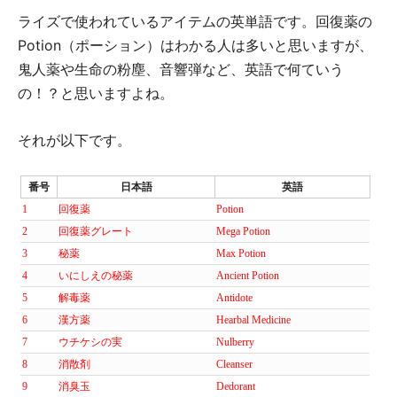
ライズで使われているアイテムの英単語です。回復薬の
Potion（ポーション）はわかる人は多いと思いますが、
鬼人薬や生命の粉塵、音響弾など、英語で何ていう
の！？と思いますよね。
それが以下です。
番号
日本語
英語
1
回復薬
Potion
2
回復薬グレート
Mega Potion
3
秘薬
Max Potion
4
いにしえの秘薬
Ancient Potion
5
解毒薬
Antidote
6
漢方薬
Hearbal Medicine
7
ウチケシの実
Nulberry
8
消散剤
Cleanser
9
消臭玉
Dedorant