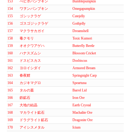
153
ぺピポパンプキン
Bumblepumpkin
154
ワヲンパンプキン
Omegapumpkin
155
ゴシックラゲ
Cutejelly
156
ゴスゴジックラゲ
Gothjelly
157
マクラサカガイ
Dreamshell
158
毒クモリ
Toxic Kumori
159
オオクワアゲハ
Butterfly Beetle
160
ハナスズムシ
Blossom Cricket
161
ドスビスカス
Dosbiscus
162
ヨロイシダイ
Armored Bream
163
春夜鯉
Springnight Carp
164
カジキマグロ
Speartuna
165
タルの蓋
Barrel Lid
166
鉄鉱石
Iron Ore
167
大地の結晶
Earth Crystal
168
マカライト鉱石
Machalite Ore
169
ドラグライト鉱石
Dragonite Ore
170
アイシスメタル
Icium