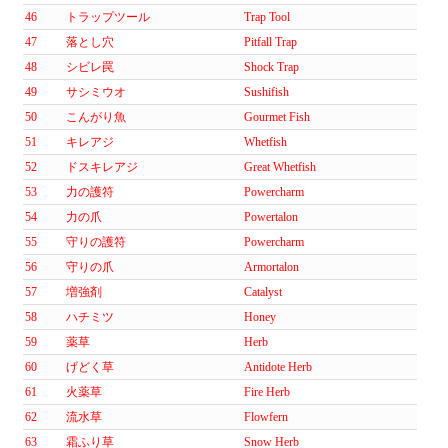
46
トラップツール
Trap Tool
47
落とし穴
Pitfall Trap
48
シビレ罠
Shock Trap
49
サシミウオ
Sushifish
50
こんがり魚
Gourmet Fish
51
キレアジ
Whetfish
52
ドスキレアジ
Great Whetfish
53
力の護符
Powercharm
54
力の爪
Powertalon
55
守りの護符
Powercharm
56
守りの爪
Armortalon
57
増強剤
Catalyst
58
ハチミツ
Honey
59
薬草
Herb
60
げどく草
Antidote Herb
61
火薬草
Fire Herb
62
流水草
Flowfern
63
霜ふり草
Snow Herb