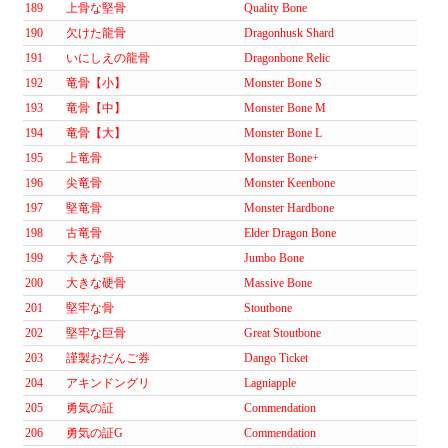
189
上骨な堅骨
Quality Bone
190
欠けた龍骨
Dragonhusk Shard
191
いにしえの龍骨
Dragonbone Relic
192
竜骨【小】
Monster Bone S
193
竜骨【中】
Monster Bone M
194
竜骨【大】
Monster Bone L
195
上竜骨
Monster Bone+
196
尖竜骨
Monster Keenbone
197
堅竜骨
Monster Hardbone
198
古竜骨
Elder Dragon Bone
199
大きな骨
Jumbo Bone
200
大きな硬骨
Massive Bone
201
堅牢な骨
Stoutbone
202
堅牢な巨骨
Great Stoutbone
203
謹製おだんご券
Dango Ticket
204
アキンドングリ
Lagniapple
205
勇気の証
Commendation
206
勇気の証G
Commendation