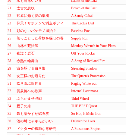
20
水も滴るいい女
Ladies of the Lake
21
太古の息吹
Breath of the Past
22
砂原に蠢く謎の集団
A Sandy Cabal
23
仰天！サボテンで満点ボディ
The Cactus Diet
24
顔のないバケモノ退治？
Faceless Foe
25
落っことした荷物を探せの巻
Supply Run
26
山林の荒法師
Monkey Wrench in Your Plans
27
夜泣く岩石
Off Your Rocker
28
赤熱の輪舞曲
A Song of Red and Fire
29
宙を駆ける白き影
Streaking Shadow
30
女王様のお通りだ
The Queen's Procession
31
吹き荒ぶ銀世界
Raging White-out
32
黄泉路への歌声
Infernal Lacrimosa
33
ぶちかませ巴戦
Third Wheel
34
親子の糸
THE BEST Quest
35
鉄も溶かすぜ燃石炭
So Hot, It Melts Iron
36
酒の肴にゃキモがいい
Deliver the Liver
37
ドクターの孤独な毒研究
A Poisonous Project