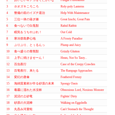
3
ホオズキころころ
Roly-poly Lanterns
4
整備の前のイズチ退治
Help With Maintenance
5
三位一体の薙ぎ鎌
Great Izuchi, Great Pain
6
食べないで白兎獣
Rabid Rabbit
7
眠気をうちやぶれ！
Out Cold
8
寒冷群島夢心地
A Frosty Paradise
9
ぷりぷり、とぅるんっ
Plump and Juicy
10
食べ盛りの青熊獣
Grizzly Glutton
11
上手に焼けませーん！
Hmm, Not So Tasty...
12
百虫夜行
Case of the Creepy Crawlies
13
百竜夜行、来たる
The Rampage Approaches
14
変幻の唐傘
Feathered Frenzy
15
海綿質素材が作る砂漠の未来
Spongy Oasis
16
毒霧に濡れた水没林
Obnoxious Lord, Noxious Monster
17
泥沼の土砂竜
Fightin' Dirty
18
砂原の大泥棒
Walking on Eggshells
19
丸呑み河童蛙
Can't Stomach the Thought