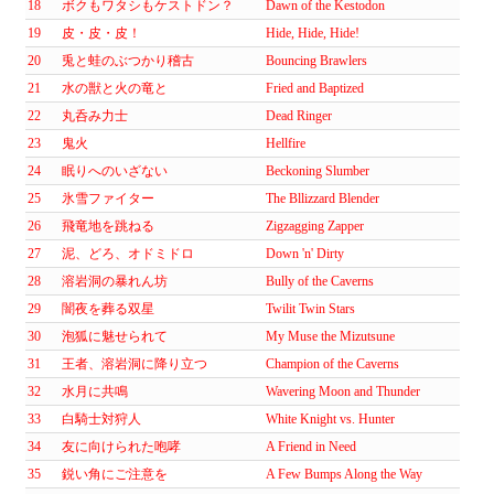
18
ボクもワタシもケストドン？
Dawn of the Kestodon
19
皮・皮・皮！
Hide, Hide, Hide!
20
兎と蛙のぶつかり稽古
Bouncing Brawlers
21
水の獣と火の竜と
Fried and Baptized
22
丸呑み力士
Dead Ringer
23
鬼火
Hellfire
24
眠りへのいざない
Beckoning Slumber
25
氷雪ファイター
The Bllizzard Blender
26
飛竜地を跳ねる
Zigzagging Zapper
27
泥、どろ、オドミドロ
Down 'n' Dirty
28
溶岩洞の暴れん坊
Bully of the Caverns
29
闇夜を葬る双星
Twilit Twin Stars
30
泡狐に魅せられて
My Muse the Mizutsune
31
王者、溶岩洞に降り立つ
Champion of the Caverns
32
水月に共鳴
Wavering Moon and Thunder
33
白騎士対狩人
White Knight vs. Hunter
34
友に向けられた咆哮
A Friend in Need
35
鋭い角にご注意を
A Few Bumps Along the Way