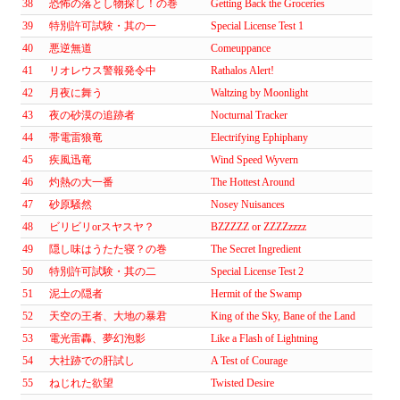
38
恐怖の落とし物探し！の巻
Getting Back the Groceries
39
特別許可試験・其の一
Special License Test 1
40
悪逆無道
Comeuppance
41
リオレウス警報発令中
Rathalos Alert!
42
月夜に舞う
Waltzing by Moonlight
43
夜の砂漠の追跡者
Nocturnal Tracker
44
帯電雷狼竜
Electrifying Ephiphany
45
疾風迅竜
Wind Speed Wyvern
46
灼熱の大一番
The Hottest Around
47
砂原騒然
Nosey Nuisances
48
ビリビリorスヤスヤ？
BZZZZZ or ZZZZzzzz
49
隠し味はうたた寝？の巻
The Secret Ingredient
50
特別許可試験・其の二
Special License Test 2
51
泥土の隠者
Hermit of the Swamp
52
天空の王者、大地の暴君
King of the Sky, Bane of the Land
53
電光雷轟、夢幻泡影
Like a Flash of Lightning
54
大社跡での肝試し
A Test of Courage
55
ねじれた欲望
Twisted Desire