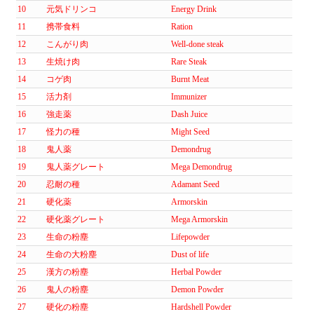
10
元気ドリンコ
Energy Drink
11
携帯食料
Ration
12
こんがり肉
Well-done steak
13
生焼け肉
Rare Steak
14
コゲ肉
Burnt Meat
15
活力剤
Immunizer
16
強走薬
Dash Juice
17
怪力の種
Might Seed
18
鬼人薬
Demondrug
19
鬼人薬グレート
Mega Demondrug
20
忍耐の種
Adamant Seed
21
硬化薬
Armorskin
22
硬化薬グレート
Mega Armorskin
23
生命の粉塵
Lifepowder
24
生命の大粉塵
Dust of life
25
漢方の粉塵
Herbal Powder
26
鬼人の粉塵
Demon Powder
27
硬化の粉塵
Hardshell Powder