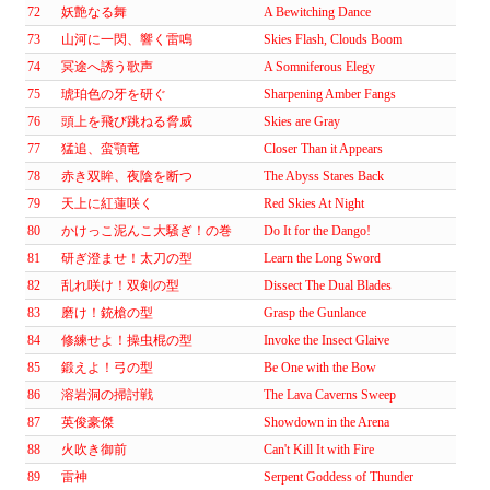
72
妖艶なる舞
A Bewitching Dance
73
山河に一閃、響く雷鳴
Skies Flash, Clouds Boom
74
冥途へ誘う歌声
A Somniferous Elegy
75
琥珀色の牙を研ぐ
Sharpening Amber Fangs
76
頭上を飛び跳ねる脅威
Skies are Gray
77
猛追、蛮顎竜
Closer Than it Appears
78
赤き双眸、夜陰を断つ
The Abyss Stares Back
79
天上に紅蓮咲く
Red Skies At Night
80
かけっこ泥んこ大騒ぎ！の巻
Do It for the Dango!
81
研ぎ澄ませ！太刀の型
Learn the Long Sword
82
乱れ咲け！双剣の型
Dissect The Dual Blades
83
磨け！銃槍の型
Grasp the Gunlance
84
修練せよ！操虫棍の型
Invoke the Insect Glaive
85
鍛えよ！弓の型
Be One with the Bow
86
溶岩洞の掃討戦
The Lava Caverns Sweep
87
英俊豪傑
Showdown in the Arena
88
火吹き御前
Can't Kill It with Fire
89
雷神
Serpent Goddess of Thunder