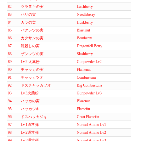
82
ツラヌキの実
Latchberry
83
ハリの実
Needleberry
84
カラの実
Huskberry
85
バクレツの実
Blast nut
86
カクサンの実
Bomberry
87
龍殺しの実
Dragonfell Berry
88
ザンレツの実
Slashberry
89
Lv.2 火薬粉
Gunpowder Lv2
90
チャッカの実
Flamenut
91
チャッカツオ
Combustuna
92
ドスチャッカツオ
Big Combustuna
93
Lv.3火薬粉
Gunpowder Lv3
94
ハッカの実
Blazenut
95
ハッカジキ
Flamefin
96
ドスハッカジキ
Great Flamefin
97
Lv.1通常弾
Normal Ammo Lv1
98
Lv.2通常弾
Normal Ammo Lv2
99
Lv.3通常弾
Normal Ammo Lv3