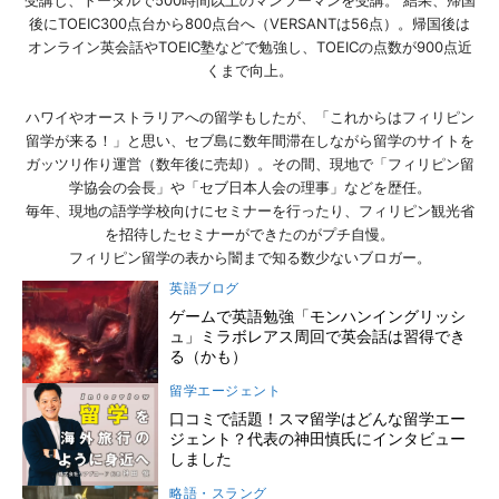
受講し、トータルで500時間以上のマンツーマンを受講。 結果、帰国
後にTOEIC300点台から800点台へ（VERSANTは56点）。帰国後は
オンライン英会話やTOEIC塾などで勉強し、TOEICの点数が900点近
くまで向上。
ハワイやオーストラリアへの留学もしたが、「これからはフィリピン
留学が来る！」と思い、セブ島に数年間滞在しながら留学のサイトを
ガッツリ作り運営（数年後に売却）。その間、現地で「フィリピン留
学協会の会長」や「セブ日本人会の理事」などを歴任。
毎年、現地の語学学校向けにセミナーを行ったり、フィリピン観光省
を招待したセミナーができたのがプチ自慢。
フィリピン留学の表から闇まで知る数少ないブロガー。
英語ブログ
ゲームで英語勉強「モンハンイングリッシ
ュ」ミラボレアス周回で英会話は習得でき
る（かも）
留学エージェント
口コミで話題！スマ留学はどんな留学エー
ジェント？代表の神田慎氏にインタビュー
しました
略語・スラング