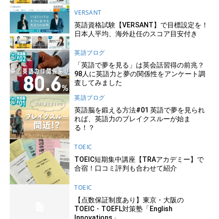
VERSANT
英語資格試験【VERSANT】で目標設定を！
日本人平均、海外赴任のスコア目安付き
英語ブログ
「英語で夢を見る」は英会話習得の前兆？
98人に英語力と夢の関係性をアンケート調
査してみました
英語ブログ
英語脳を鍛える方法#01 英語で夢を見られ
れば、英語力のブレイクスルーが始ま
る！？
TOEIC
TOEIC短期集中講座【TRAアカデミー】で
合宿！口コミ評判も合わせて紹介
TOEIC
【点数保証制度あり】東京・大阪の
TOEIC・TOEFL対策塾「English
Innovations」