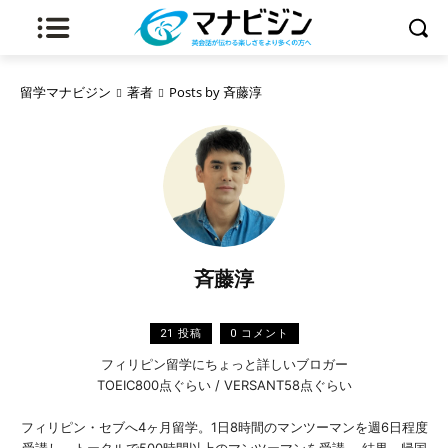
留学マナビジン
著者
Posts by 斉藤淳
斉藤淳
21 投稿
0 コメント
フィリピン留学にちょっと詳しいブロガー
TOEIC800点ぐらい / VERSANT58点ぐらい
フィリピン・セブへ4ヶ月留学。1日8時間のマンツーマンを週6日程度