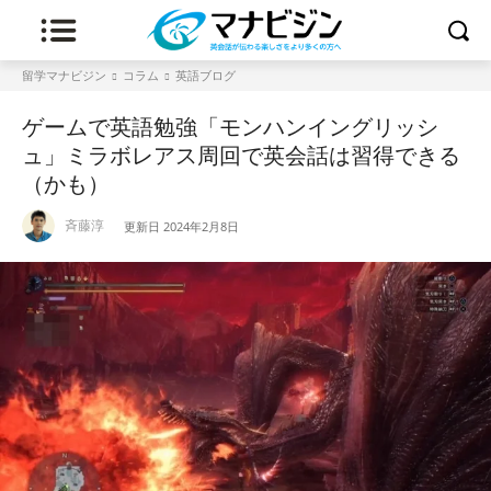
留学マナビジン
コラム
英語ブログ
ゲームで英語勉強「モンハンイングリッシ
ュ」ミラボレアス周回で英会話は習得できる
（かも）
斉藤淳
更新日
2024年2月8日