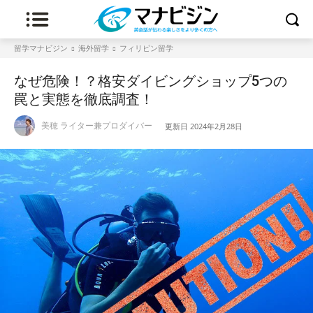
留学マナビジン
海外留学
フィリピン留学
なぜ危険！？格安ダイビングショップ5つの
罠と実態を徹底調査！
美穂 ライター兼プロダイバー
更新日
2024年2月28日