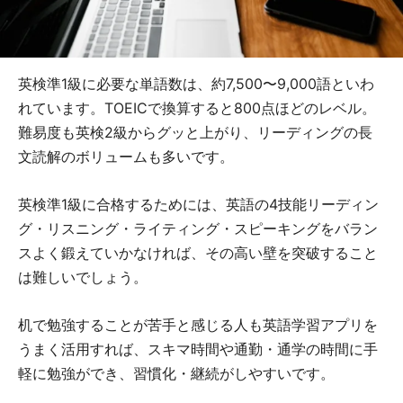
英検準1級に必要な単語数は、約7,500〜9,000語といわ
れています。TOEICで換算すると800点ほどのレベル。
難易度も英検2級からグッと上がり、リーディングの長
文読解のボリュームも多いです。
英検準1級に合格するためには、英語の4技能リーディン
グ・リスニング・ライティング・スピーキングをバラン
スよく鍛えていかなければ、その高い壁を突破すること
は難しいでしょう。
机で勉強することが苦手と感じる人も英語学習アプリを
うまく活用すれば、スキマ時間や通勤・通学の時間に手
軽に勉強ができ、習慣化・継続がしやすいです。