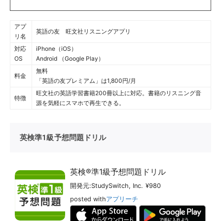
アプ
英語の友 旺文社リスニングアプリ
リ名
対応
iPhone（iOS）
OS
Android （Google Play）
無料
料金
「英語の友プレミアム」は1,800円/月
旺文社の英語学習書籍200冊以上に対応。書籍のリスニング音
特徴
源を気軽にスマホで再生できる。
英検準1級予想問題ドリル
英検®準1級予想問題ドリル
開発元:
StudySwitch, Inc.
¥980
posted with
アプリーチ