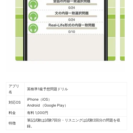
アプリ
英検準1級予想問題ドリル
名
iPhone（iOS）
対応OS
Android （Google Play）
料金
有料 1,000円
筆記試験は試験7回分・リスニングは試験2回分の問題を収
特徴
録。