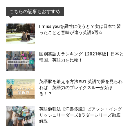
こちらの記事もおすすめ
I miss youを異性に使うと？実は日本で習
ったことと意味が違う英語6選☆
国別英語力ランキング【2021年版】日本と
韓国、英語力を比較！
英語脳を鍛える方法#01 英語で夢を見られ
れば、英語力のブレイクスルーが始ま
る！？
英語勉強法【洋書多読】ピアソン・イング
リッシュリーダーズ&ラダーシリーズ徹底
解説