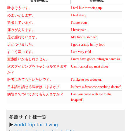
日本語表現
英語表現
吐きそうです。
I feel like throwing up.
めまいがします。
I feel dizzy.
緊張しています。
I'm nervous.
痛みがあります。
I have pain.
足が腫れています。
My foot is swollen.
足がつりました。
I got a cramp in my foot.
すごく寒いです。
I am very cold.
窒素酔いかもしれません。
I may have gotten nitrogen narcosis.
次のダイビングをキャンセルできます
Can I cancel my next dive?
か？
医者にみてもらいたいです。
I'd like to see a doctor.
日本語の話せる医者はいますか？
Is there a Japanese-speaking doctor?
病院までついてきてもらえますか？
Can you come with me to the
hospital?
参照サイト様一覧
▶︎
world trip for diving