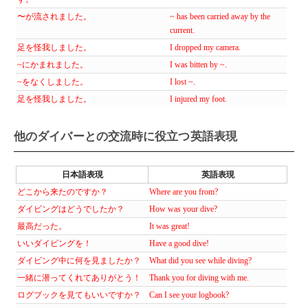
〜が流されました。
~ has been carried away by the
current.
足を怪我しました。
I dropped my camera.
~にかまれました。
I was bitten by ~.
~をなくしました。
I lost ~.
足を怪我しました。
I injured my foot.
他のダイバーとの交流時に役立つ英語表現
日本語表現
英語表現
どこから来たのですか？
Where are you from?
ダイビングはどうでしたか？
How was your dive?
最高だった。
It was great!
いいダイビングを！
Have a good dive!
ダイビング中に何を見ましたか？
What did you see while diving?
一緒に潜ってくれてありがとう！
Thank you for diving with me.
ログブックを見てもいいですか？
Can I see your logbook?