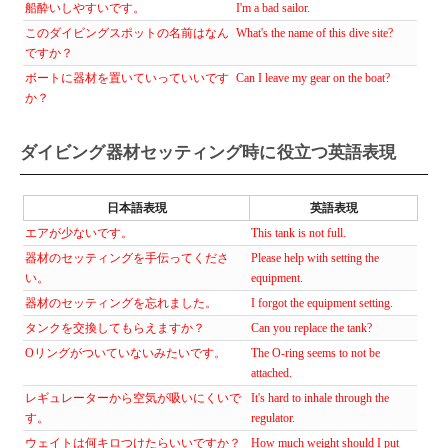
船酔いしやすいです。
I'm a bad sailor.
このダイビングスポットの名前はなん
What's the name of this dive site?
ですか？
ボートに器材を置いていっていいです
Can I leave my gear on the boat?
か？
ダイビング器材セッティング時に役立つ英語表現
日本語表現
英語表現
エアが少ないです。
This tank is not full.
器材のセッティングを手伝ってくださ
Please help with setting the
い。
equipment.
器材のセッティングを忘れました。
I forgot the equipment setting.
タンクを交換してもらえますか？
Can you replace the tank?
Oリングがついていないみたいです。
The O-ring seems to not be
attached.
レギュレーターから空気が吸いにくいで
It's hard to inhale through the
す。
regulator.
ウェイトは何キロつけたらいいですか？
How much weight should I put