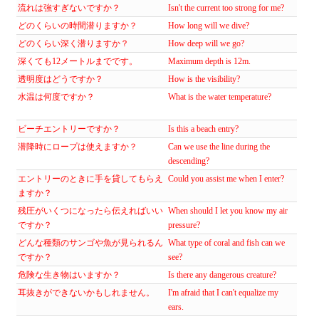
流れは強すぎないですか？
Isn't the current too strong for me?
どのくらいの時間潜りますか？
How long will we dive?
どのくらい深く潜りますか？
How deep will we go?
深くても12メートルまでです。
Maximum depth is 12m.
透明度はどうですか？
How is the visibility?
水温は何度ですか？
What is the water temperature?
ビーチエントリーですか？
Is this a beach entry?
潜降時にロープは使えますか？
Can we use the line during the
descending?
エントリーのときに手を貸してもらえ
Could you assist me when I enter?
ますか？
残圧がいくつになったら伝えればいい
When should I let you know my air
ですか？
pressure?
どんな種類のサンゴや魚が見られるん
What type of coral and fish can we
ですか？
see?
危険な生き物はいますか？
Is there any dangerous creature?
耳抜きができないかもしれません。
I'm afraid that I can't equalize my
ears.