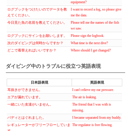
equipment?
ログブックをつけたいのでデータを教
I want to record a log, so please give
えてください。
me the data.
今日見た魚の名前を教えてください。
Please tell me the names of the fish
we saw.
ログブックにサインをお願いします。
Please sign the logbook.
次のダイビングは何時からですか？
What time is the next dive?
どこで着替えればいいですか？
Where should I get changed?
ダイビング中のトラブルに役立つ英語表現
日本語表現
英語表現
耳抜きができません。
I can't relieve my ear pressure.
エアが漏れています。
The air is leaking.
一緒にいた友達がいません。
The friend that I was with is
missing.
バディとはぐれました。
I became separated from my buddy.
レギュレーターがフリーフローしていま
The regulator is free flowing.
す。