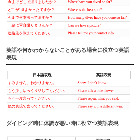
今までどこで潜りましたか？
Where have you dived so far?
どこが1番よかったですか？
Where is the best spot?
今まで何本潜ってますか？
How many dives have you done so far?
一緒に写真撮りませんか？
Can we take a picture?
連絡先を教えてください。
Please tell me your contact info.
英語や何かわからないことがある場合に役立つ英語
表現
日本語表現
英語表現
すみません、わかりません。
Sorry, I don't know.
もう少しゆっくり話してください。
Please talk a little slower.
もう一度言ってください。
Please repeat what you said.
他の表現で言ってください。
Please say it in a different way.
ダイビング時に体調が悪い時に役立つ英語表現