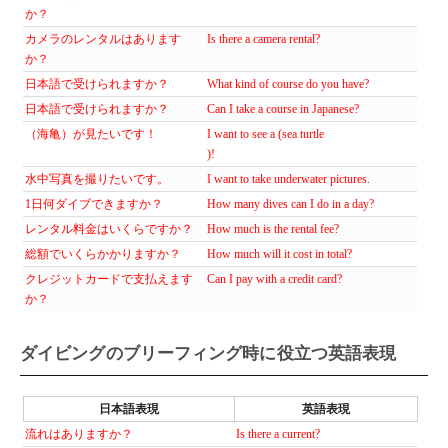
か？
カメラのレンタルはあります
Is there a camera rental?
か？
日本語で受けられますか？
What kind of course do you have?
日本語で受けられますか？
Can I take a course in Japanese?
（海亀）が見たいです！
I want to see a (sea ​​turtle
)!
水中写真を撮りたいです。
I want to take underwater pictures.
1日何ダイブできますか？
How many dives can I do in a day?
レンタル料金はいくらですか？
How much is the rental fee?
総額でいくらかかりますか？
How much will it cost in total?
クレジットカードで支払えます
Can I pay with a credit card?
か？
ダイビングのブリーフィング時に役立つ英語表現
日本語表現
英語表現
流れはありますか？
Is there a current?