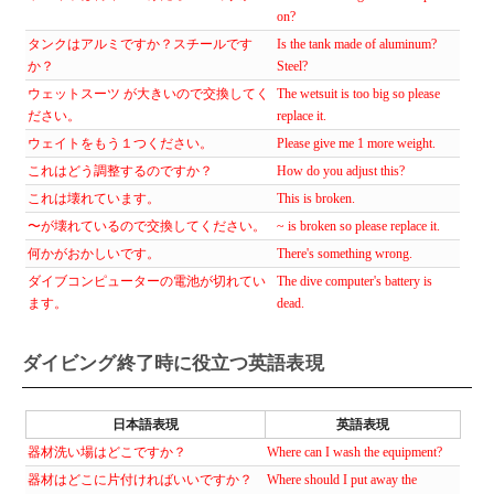
on?
タンクはアルミですか？スチールです
Is the tank made of aluminum?
か？
Steel?
ウェットスーツ が大きいので交換してく
The wetsuit is too big so please
ださい。
replace it.
ウェイトをもう１つください。
Please give me 1 more weight.
これはどう調整するのですか？
How do you adjust this?
これは壊れています。
This is broken.
〜が壊れているので交換してください。
~ is broken so please replace it.
何かがおかしいです。
There's something wrong.
ダイブコンピューターの電池が切れてい
The dive computer's battery is
ます。
dead.
ダイビング終了時に役立つ英語表現
日本語表現
英語表現
器材洗い場はどこですか？
Where can I wash the equipment?
器材はどこに片付ければいいですか？
Where should I put away the