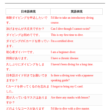
日本語表現
英語表現
体験ダイビングを申込したいで
I'd like to take an introductory diving
す。
course.
泳げませんが大丈夫ですか？
Can I dive though I cannot swim?
ダイビングは初めてです。
This is my first time to dive.
ダイビングのCカードを持ってい
I'm a certified diver.
ます。
初心者ダイバーです。
I am a beginner diver.
持病があります。
I have a chronic disease.
久しぶりにダイビングをしま
I haven't been diving for a long time.
す。
日本語ガイド付きでお願いでき
Is there a diving tour with a japanese
ますか？
speaking guide?
Cカードを持ってくるのを忘れま
I forgot to bring my C-card.
した。
度が入っているマスクはありま
Are there any masks with lenses?
すか？
どのようなコースがあります
I'd like to dive with a dive master.