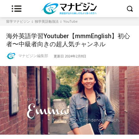
留学マナビジン
独学英語勉強法
YouTube
海外英語学習Youtuber【mmmEnglish】初心
者〜中級者向きの超人気チャンネル
マナビジン編集部
更新日
2024年2月8日