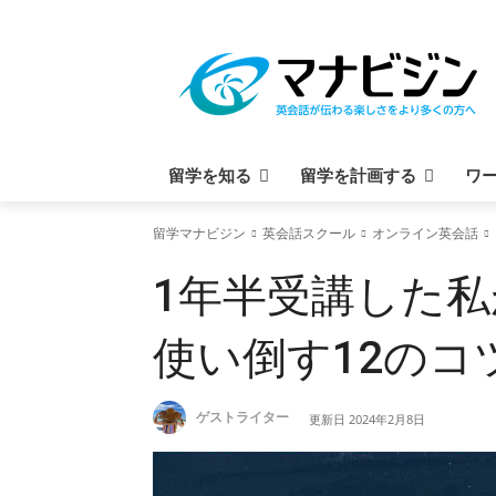
留学を知る
留学を計画する
ワ
留学マナビジン
英会話スクール
オンライン英会話
1年半受講した
使い倒す12のコ
ゲストライター
更新日
2024年2月8日