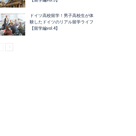
ドイツ高校留学！男子高校生が体
験したドイツのリアル留学ライフ
【留学編vol.4】