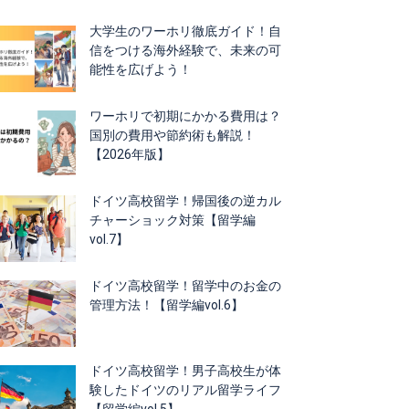
大学生のワーホリ徹底ガイド！自
信をつける海外経験で、未来の可
能性を広げよう！
ワーホリで初期にかかる費用は？
国別の費用や節約術も解説！
【2026年版】
ドイツ高校留学！帰国後の逆カル
チャーショック対策【留学編
vol.7】
ドイツ高校留学！留学中のお金の
管理方法！【留学編vol.6】
ドイツ高校留学！男子高校生が体
験したドイツのリアル留学ライフ
【留学編vol.5】