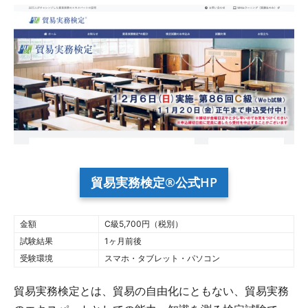
貿易実務検定®公式HP
金額
C級5,700円（税別）
試験結果
1ヶ月前後
受験環境
スマホ・タブレット・パソコン
貿易実務検定とは、貿易の自由化にともない、貿易実務