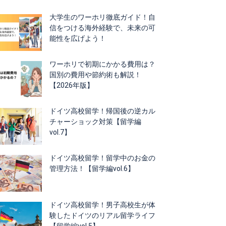
大学生のワーホリ徹底ガイド！自
信をつける海外経験で、未来の可
能性を広げよう！
ワーホリで初期にかかる費用は？
国別の費用や節約術も解説！
【2026年版】
ドイツ高校留学！帰国後の逆カル
チャーショック対策【留学編
vol.7】
ドイツ高校留学！留学中のお金の
管理方法！【留学編vol.6】
ドイツ高校留学！男子高校生が体
験したドイツのリアル留学ライフ
【留学編vol.5】