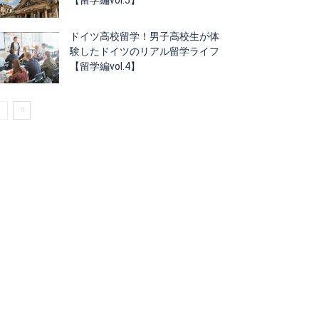
ドイツ高校留学！男子高校生が体
験したドイツのリアル留学ライフ
【留学編vol.4】