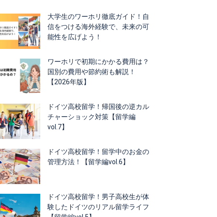
大学生のワーホリ徹底ガイド！自
信をつける海外経験で、未来の可
能性を広げよう！
ワーホリで初期にかかる費用は？
国別の費用や節約術も解説！
【2026年版】
ドイツ高校留学！帰国後の逆カル
チャーショック対策【留学編
vol.7】
ドイツ高校留学！留学中のお金の
管理方法！【留学編vol.6】
ドイツ高校留学！男子高校生が体
験したドイツのリアル留学ライフ
【留学編vol.5】