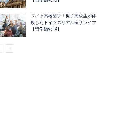
ドイツ高校留学！男子高校生が体
験したドイツのリアル留学ライフ
【留学編vol.4】