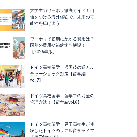
大学生のワーホリ徹底ガイド！自
信をつける海外経験で、未来の可
能性を広げよう！
ワーホリで初期にかかる費用は？
国別の費用や節約術も解説！
【2026年版】
ドイツ高校留学！帰国後の逆カル
チャーショック対策【留学編
vol.7】
ドイツ高校留学！留学中のお金の
管理方法！【留学編vol.6】
ドイツ高校留学！男子高校生が体
験したドイツのリアル留学ライフ
【留学編vol.5】