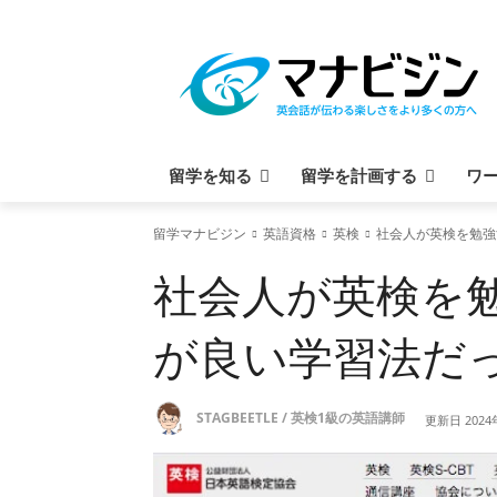
留学を知る
留学を計画する
ワ
留学マナビジン
英語資格
英検
社会人が英検を勉強
社会人が英検を
が良い学習法だ
STAGBEETLE / 英検1級の英語講師
更新日
202