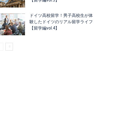
ドイツ高校留学！男子高校生が体
験したドイツのリアル留学ライフ
【留学編vol.4】