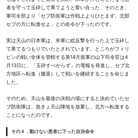
者を守って玉砕して果てようと誓い合った、そのとき、
軍司令部より「セブ防衛軍は作戦上よりひとまず、北部
セブの方に転進せよ」との命令が下ったのです。
実は天山の日本軍は、米軍に総反撃を行った上で玉砕し
て果てるつもりでいたとされています。ところがフィリ
ピンの戦い全体を管轄する第14方面軍の山下司令官は4
月13日に、「玉砕すべからず」の電報を発進し、セブ北
方地区へ転進（撤退）して戦いを継続することを命じま
した。
そのため、天山を最後の決戦の場にすると決めていたセ
ブ防衛隊は、急きょ天山陣地を放棄し、北方へ転進する
ことになったのです。
その４．動けない患者に下った自決命令