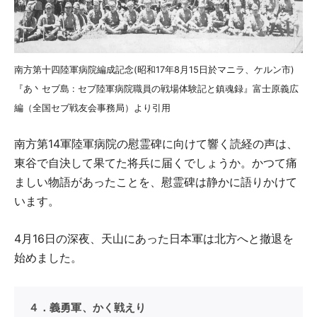
南方第十四陸軍病院編成記念(昭和17年8月15日於マニラ、ケルン市)
『あ丶セブ島 : セブ陸軍病院職員の戦場体験記と鎮魂録』富士原義広
編（全国セブ戦友会事務局）より引用
南方第14軍陸軍病院の慰霊碑に向けて響く読経の声は、
東谷で自決して果てた将兵に届くでしょうか。かつて痛
ましい物語があったことを、慰霊碑は静かに語りかけて
います。
4月16日の深夜、天山にあった日本軍は北方へと撤退を
始めました。
４．義勇軍、かく戦えり