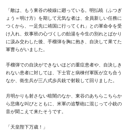
「敵は、もう東谷の稜線に廻っている。明払暁（ふつぎ
ょう＝明け方）を期して元気な者は、全員新しい任務に
つくから、一足先に靖国に行ってくれ」との軍命令を受
け入れ、炊事班の心づくしの飴湯を今生の別れとばかり
に汲み交わした後、手榴弾を胸に抱き、自決して果てた
軍曹らがいました。
手榴弾での自決ができないほどの重症患者や、自決しき
れない患者に対しては、下士官と病棟付軍医が立ち合う
なか、衛生兵が三八式歩兵銃で射殺して回りました。
月明かりも射さない暗闇のなか、東谷のあちらこちらか
ら悲痛な叫びとともに、米軍の追撃砲に混じって小銃の
音が聞こえて来たそうです。
「天皇陛下万歳！」