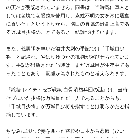
の実名が明記されていません。同書は「当時既に軍人と
しては老境で老眼鏡を使用し、素姓不明の女を常に居室
に置いた」という下りから、溝口の直属の最高上官であ
る万城目少将のことであると、結論づけています。
また、義勇隊を率いた酒井大尉の手記では「千城目少
将」と記され、やはり幾つかの批判が浴びせられていま
す。手記が出版された当時は、まだ万城目が生存中であ
ったこともあり、配慮が為されたものと考えられます。
『総括 レイテ・セブ戦線 白骨消防兵団の謎』は、当時
セブにいた少将は万城目ただ一人であることからも、
「千城目少将」が万城目少将を指すことは明らかだと指
摘しています。
ちなみに戦地で妾を囲った将校や日本から贔屓（ひい