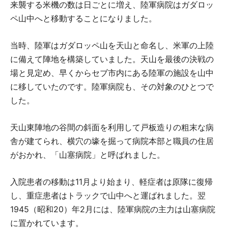
来襲する米機の数は日ごとに増え、陸軍病院はガダロッ
ペ山中へと移動することになりました。
当時、陸軍はガダロッペ山を天山と命名し、米軍の上陸
に備えて陣地を構築していました。天山を最後の決戦の
場と見定め、早くからセブ市内にある陸軍の施設を山中
に移していたのです。陸軍病院も、その対象のひとつで
した。
天山東陣地の谷間の斜面を利用して戸板造りの粗末な病
舎が建てられ、横穴の壕を掘って病院本部と職員の住居
がおかれ、「山塞病院」と呼ばれました。
入院患者の移動は11月より始まり、軽症者は原隊に復帰
し、重症患者はトラックで山中へと運ばれました。翌
1945（昭和20）年2月には、陸軍病院の主力は山塞病院
に置かれています。