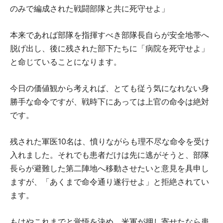
のみで編成された戦闘部隊と共に死守せよ」
本来であれば部隊を指揮すべき部隊長自らが安全地帯へ
脱げ出し、後に残された部下たちに「病院を死守せよ」
と命じていることになります。
今日の価値観から考えれば、とても従う気になれない身
勝手な命令ですが、戦時下にあっては上官の命令は絶対
です。
残された軍医10名は、憤りながらも理不尽な命令を受け
入れました。それでも患者だけは先に逃がそうと、部隊
長らが避難した第二陣地へ移動させたいと意見を具申し
ますが、「あくまで命令通り遂行せよ」と拒絶されてい
ます。
もはやこれまでと覚悟を決め、米軍が押し寄せたなら患