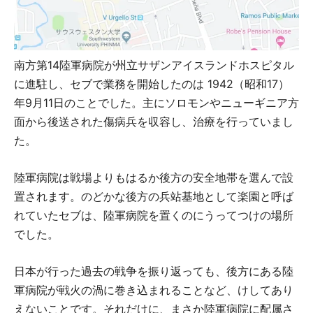
南方第14陸軍病院が州立サザンアイスランドホスピタル
に進駐し、セブで業務を開始したのは 1942（昭和17）
年9月11日のことでした。主にソロモンやニューギニア方
面から後送された傷病兵を収容し、治療を行っていまし
た。
陸軍病院は戦場よりもはるか後方の安全地帯を選んで設
置されます。のどかな後方の兵站基地として楽園と呼ば
れていたセブは、陸軍病院を置くのにうってつけの場所
でした。
日本が行った過去の戦争を振り返っても、後方にある陸
軍病院が戦火の渦に巻き込まれることなど、けしてあり
えないことです。それだけに、まさか陸軍病院に配属さ