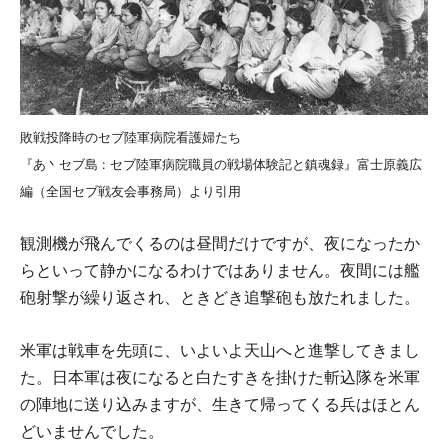
敗戦投降時のセブ陸軍病院看護婦たち
『あ丶セブ島 : セブ陸軍病院職員の戦場体験記と鎮魂録』富士原義広
編（全国セブ戦友会事務局）より引用
観測機が飛んでくるのは昼間だけですが、夜になったか
らといって静かになるわけではありません。夜間には艦
砲射撃が繰り返され、ときどき追撃砲も放たれました。
米軍は戦車を先頭に、いよいよ天山へと進撃してきまし
た。日本軍は夜になると白たすきを掛けた斬込隊を米軍
の陣地に送り込みますが、生きて帰ってくる兵はほとん
どいませんでした。