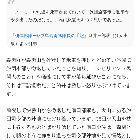
「よーし、おれ達を死守させておいて、旅団全部隊に退却命
令を出したのだなっ。」私は怒髪天をつく思いであった。
『
傀儡部隊―セブ島義勇隊隊長の手記
』酒井三郎著（けん出
版）より引用
義勇隊が義勇山を死守して米軍を押しとどめている間に
旅団本部が撤退していたことを知り、「シビリアン（民
間人のこと）を犠牲にして軍が落ち延びたことになる。
それは言語道断だ」と酒井は激しい怒りをぶつけていま
す。
前後して快勝山から撤退した溝口部隊も、天山にある旅
団司令部の陣地にたどり着いています。旅団が天山を枕
に玉砕するものとばかり信じていた溝口少佐は、森閑と
して嘘のように静まり返った司令部陣地を見て愕然とし