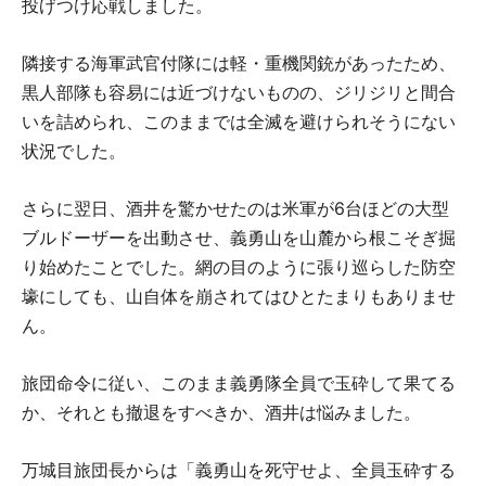
投げつけ応戦しました。
隣接する海軍武官付隊には軽・重機関銃があったため、
黒人部隊も容易には近づけないものの、ジリジリと間合
いを詰められ、このままでは全滅を避けられそうにない
状況でした。
さらに翌日、酒井を驚かせたのは米軍が6台ほどの大型
ブルドーザーを出動させ、義勇山を山麓から根こそぎ掘
り始めたことでした。網の目のように張り巡らした防空
壕にしても、山自体を崩されてはひとたまりもありませ
ん。
旅団命令に従い、このまま義勇隊全員で玉砕して果てる
か、それとも撤退をすべきか、酒井は悩みました。
万城目旅団長からは「義勇山を死守せよ、全員玉砕する