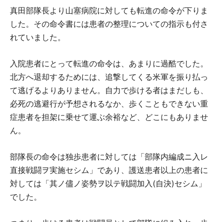
真田部隊長より山塞病院に対しても転進の命令が下りま
した。その命令書には患者の整理についての指示も付さ
れていました。
入院患者にとって転進の命令は、あまりに過酷でした。
北方へ退却するためには、追撃してくる米軍を振り払っ
て逃げるよりありません。自力で歩ける者はまだしも、
必死の逃避行が予想されるなか、歩くこともできない重
症患者を担架に乗せて運ぶ余裕など、どこにもありませ
ん。
部隊長の命令は独歩患者に対しては「部隊内編成ニ入レ
直接戦闘ヲ実施セシム」であり、護送患者以上の患者に
対しては「其ノ儘ノ姿勢ヲ以テ戦闘加入(自決)セシム」
でした。