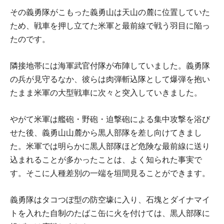
その義勇隊がこもった義勇山は天山の麓に位置していた
ため、戦車を押し立てた米軍と最前線で戦う羽目に陥っ
たのです。
隣接地帯には海軍武官付隊が布陣していました。義勇隊
の兵が見守るなか、彼らは肉弾斬込隊として爆弾を抱い
たまま米軍の大型戦車に次々と突入していきました。
やがて米軍は艦砲・野砲・迫撃砲による集中攻撃を浴び
せた後、義勇山山麓から黒人部隊を差し向けてきまし
た。米軍では明らかに黒人部隊ほど危険な最前線に送り
込まれることが多かったことは、よく知られた事実で
す。そこに人種差別の一端を垣間見ることができます。
義勇隊はタコつぼ型の防空壕に入り、石塊とダイナマイ
トを入れた自制のたばこ缶に火を付けては、黒人部隊に