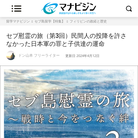
留学マナビジン
セブ島留学【特集】
フィリピンの政経と歴史
セブ慰霊の旅（第3回）民間人の投降を許さ
なかった日本軍の罪と子供達の運命
ドン山本 フリーライター
更新日
2024年4月12日