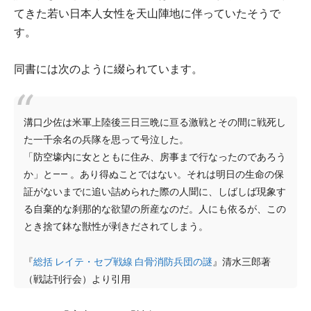
てきた若い日本人女性を天山陣地に伴っていたそうで
す。
同書には次のように綴られています。
溝口少佐は米軍上陸後三日三晩に亘る激戦とその間に戦死し
た一千余名の兵隊を思って号泣した。
「防空壕内に女とともに住み、房事まで行なったのであろう
か」と―― 。あり得ぬことではない。それは明日の生命の保
証がないまでに追い詰められた際の人聞に、しばしば現象す
る自棄的な刹那的な欲望の所産なのだ。人にも依るが、この
とき捨て鉢な獣性が剥きだされてしまう。
『
総括 レイテ・セブ戦線 白骨消防兵団の謎
』清水三郎著
（戦誌刊行会）より引用