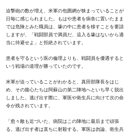
迫撃砲の数が増え、米軍の包囲網が狭まっていることが
日毎に感じられました。もはや患者を病舎に置いたまま
では危険とみた職員は、壕の中に患者を移すことを要請
しますが、「戦闘部員で満員だ、這入る壕はないから適
当に待避せよ」と拒絶されています。
患者を守るという医の倫理よりも、戦闘員を優遇すると
いう戦場の道理が勝っていたのです。
米軍が迫っていることがわかると、真田部隊長をはじ
め、その腹心たちは阿蘇山の第二陣地へといち早く脱出
しました。逃げ出す際に、軍医や衛生兵に向けて次の命
令が残されています。
「愈々敵も近づいた、病院はこの陣地に最后まで頑張
る。逃げ出す者は直ちに射殺する。軍医は勿論、衛生兵