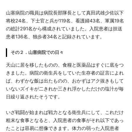
山塞病院の職員は病院長部隊長として真田武雄少佐以下
将校24名、下士官と兵が119名、看護婦43名、軍属19名
の総計291名から構成されていました。入院患者は担送
患者136名、独歩者34名と記録されています。
その２．山塞病院での日々
天山に居を移したものの、食糧と医薬品はすぐに底をつ
きました。病院の衛生兵をしていた生存者の証言によれ
ば、わずかな飯は出たものの、おかずはアク抜きもして
いないズイキが二きれか三きれ浮かしただけの塩汁が毎
日繰り返されたそうです。
いざ戦闘が始まれば戦力となる衛生兵にして、これだけ
粗末な食事となると、入院患者の食事がそれ以下であっ
たことは容易に想像できます。体力の弱った入院患者