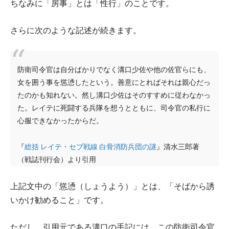
ちなみに「房事」とは「性行」のことです。
さらに次のような記述が続きます。
防衛司令官は自分ばかりでなく溝口少佐や他の佐官らにも、
女を囲う事を慫慂したという。善意にとればそれは親心だっ
たのかも知れない。然し溝口少佐はそのすすめに従わなかっ
た。レイテに死闘する兵隊を想うとともに、司令官の私行に
心服できなかったからだ。
『
総括 レイテ・セブ戦線 白骨消防兵団の謎
』清水三郎著
（戦誌刊行会）より引用
上記文中の「慫慂（しょうよう）」とは、「そばから誘
いかけ勧めること」です。
ただし、引用元である溝口の手記には、この防衛司令官