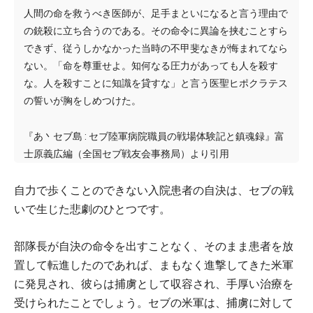
人間の命を救うべき医師が、足手まといになると言う理由で
の銃殺に立ち合うのである。その命令に異論を挟むことすら
できず、従うしかなかった当時の不甲斐なきが悔まれてなら
ない。「命を尊重せよ。知何なる圧力があっても人を殺す
な。人を殺すことに知識を貸すな」と言う医聖ヒポクラテス
の誓いが胸をしめつけた。
『あ丶セブ島 : セブ陸軍病院職員の戦場体験記と鎮魂録』富
士原義広編（全国セブ戦友会事務局）より引用
自力で歩くことのできない入院患者の自決は、セブの戦
いで生じた悲劇のひとつです。
部隊長が自決の命令を出すことなく、そのまま患者を放
置して転進したのであれば、まもなく進撃してきた米軍
に発見され、彼らは捕虜として収容され、手厚い治療を
受けられたことでしょう。セブの米軍は、捕虜に対して