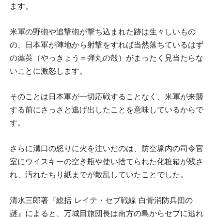
ます。
米軍の野砲や追撃砲が撃ち込まれた跡は生々しいもの
の、日本軍が陣地から射撃をすれば当然落ちているはず
の薬莢（やっきょう＝弾丸の殻）がまったく見当たらな
いことに激怒します。
そのことは日本軍が一切応戦することなく、米軍が来襲
する前にさっさと逃げ出したことを意味しているからで
す。
さらに溝口の怒りに火を注いだのは、防空壕内の司令官
室にウイスキーの空き瓶や使い捨てられた化粧箱が残さ
れ、汚れたちり紙までが散乱していたことでした。
清水三郎著『総括 レイテ・セブ戦線 白骨消防兵団の
謎』によると、万城目旅団長は南方の島からセブに逃れ