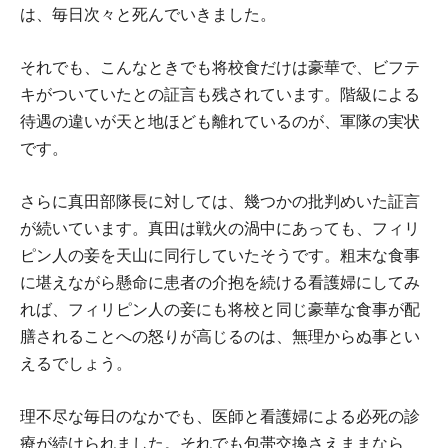
は、毎日次々と死んでいきました。
それでも、こんなときでも将校食だけは豪華で、ビフテ
キがついていたとの証言も残されています。階級による
待遇の違いが天と地ほども離れているのが、軍隊の実状
です。
さらに真田部隊長に対しては、幾つかの批判めいた証言
が続いています。真田は戦火の渦中にあっても、フィリ
ピン人の妾を天山に同行していたそうです。粗末な食事
に堪えながら懸命に患者の介抱を続ける看護婦にしてみ
れば、フィリピン人の妾にも将校と同じ豪華な食事が配
膳されることへの怒りが高じるのは、無理からぬ事とい
えるでしょう。
理不尽な毎日のなかでも、医師と看護婦による必死の診
療が続けられました。それでも包帯交換さえままなら