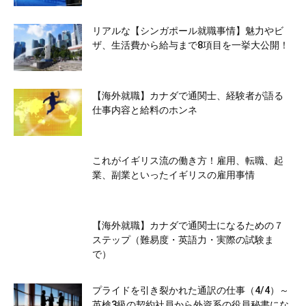
リアルな【シンガポール就職事情】魅力やビ
ザ、生活費から給与まで8項目を一挙大公開！
【海外就職】カナダで通関士、経験者が語る
仕事内容と給料のホンネ
これがイギリス流の働き方！雇用、転職、起
業、副業といったイギリスの雇用事情
【海外就職】カナダで通関士になるための７
ステップ（難易度・英語力・実際の試験ま
で）
プライドを引き裂かれた通訳の仕事（4/4）～
英検3級の契約社員から外資系の役員秘書にな