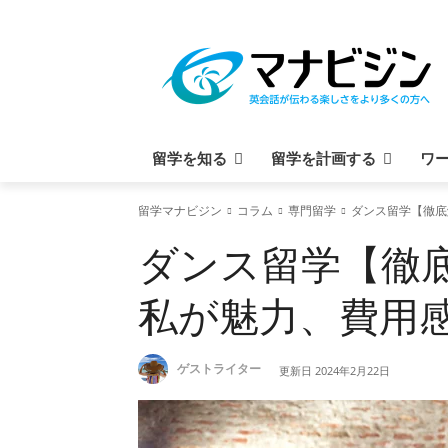
留学を知る
留学を計画する
ワ
留学マナビジン
コラム
専門留学
ダンス留学【徹底
ダンス留学【徹
私が魅力、費用
ゲストライター
更新日
2024年2月22日