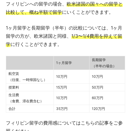
フィリピンへの留学の場合、
欧米諸国の国々への留学と
比較して、概ね半額で留学
にいくことができます。
1ヶ月留学と長期留学（半年）の比較については、1ヶ月
留学の方が、欧米諸国と同様、
1/3〜1/4費用を抑えて留
学
に行くことができます。
長期留学
1ヶ月留学
（半年の場合）
航空賃
10万円
10万円
（往復、一時帰国なし）
授業料
15万円
50万円
生活費
10万円
60万円
（食費、滞在費含む）
合計
35万円
120万円
フィリピン留学の費用感についてはこちらの記事をご参