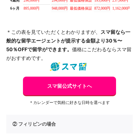
4週間
290,000円
294,000円
最低価格保証
195,000円
257,000円
32
6ヶ月
895,000円
948,000円
最低価格保証
872,000円
1,162,000円
98
＊この表を見ていただくとわかりますが、
スマ留なら一
般的な留学エージェントが提示する金額より30％〜
50％OFFで留学ができます。
価格にこだわるならスマ留
がおすすめです。
スマ留公式サイトへ
＊カレンダーで気軽に好きな日時を選べます
② フィリピンの場合