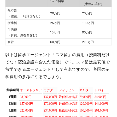
1ヶ月留学
（半年の場合）
航空賃
20万円
20万円
（往復、一時帰国なし）
授業料
25万円
100万円
生活費
15万円
90万円
（食費、滞在費含む）
合計
60万円
210万円
以下は留学エージェント「スマ留」の費用（授業料だけ
でなく宿泊施設を含んだ価格）です。スマ留は最安値で
留学できるエージェントとして有名ですので、各国の留
学費用の参考になるでしょう。
留学期間
オーストラリア
カナダ
フィリピン
マルタ
ドバイ
ア
1週間
98,000円
137,000円
最低価格保証
79,800円
84,000円
13
2週間
157,000円
179,000円
最低価格保証
120,000円
144,000円
21
3週間
222,000円
234,000円
最低価格保証
160,000円
201,000円
26