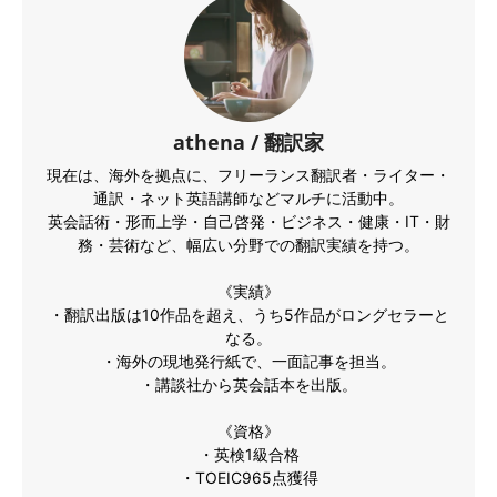
athena / 翻訳家
現在は、海外を拠点に、フリーランス翻訳者・ライター・
通訳・ネット英語講師などマルチに活動中。
英会話術・形而上学・自己啓発・ビジネス・健康・IT・財
務・芸術など、幅広い分野での翻訳実績を持つ。
《実績》
・翻訳出版は10作品を超え、うち5作品がロングセラーと
なる。
・海外の現地発行紙で、一面記事を担当。
・講談社から英会話本を出版。
《資格》
・英検1級合格
・TOEIC965点獲得